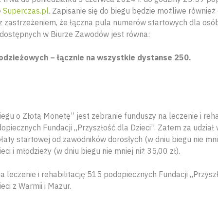
e
Superczas.pl
. Zapisanie się do biegu będzie możliwe również
 zastrzeżeniem, że łączna pula numerów startowych dla osób 
 dostępnych w Biurze Zawodów jest równa:
łodzieżowych – łącznie na wszystkie dystanse 250.
gu o Złotą Monetę” jest zebranie funduszy na leczenie i rehab
piecznych Fundacji „Przyszłość dla Dzieci”. Zatem za udział
płaty startowej od zawodników dorosłych (w dniu biegu nie mnie
ieci i młodzieży (w dniu biegu nie mniej niż 35,00 zł).
a leczenie i rehabilitację 515 podopiecznych Fundacji „Przyszł
eci z Warmii i Mazur.