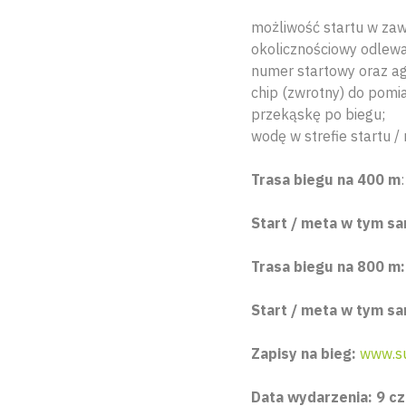
możliwość startu w za
okolicznościowy odlew
numer startowy oraz ag
chip (zwrotny) do pomi
przekąskę po biegu;
wodę w strefie startu /
Trasa biegu na 400 m
:
Start / meta w tym s
Trasa biegu na 800 m:
Start / meta w tym s
Zapisy na bieg:
www.su
Data wydarzenia: 9 cz