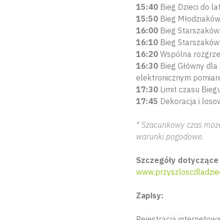
15:40
Bieg Dzieci do l
15:50
Bieg Młodziaków 
16:00
Bieg Starszaków 
16:10
Bieg Starszaków 
16:20
Wspólna rozgrze
16:30
Bieg Główny dla o
elektronicznym pomiar
17:30
Limit czasu Bie
17:45
Dekoracja i loso
* Szacunkowy czas może 
warunki pogodowe.
Szczegóły dotyczące 
www.przyszloscdladziec
Zapisy:
Rejestracja internetow