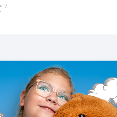
nts/
/