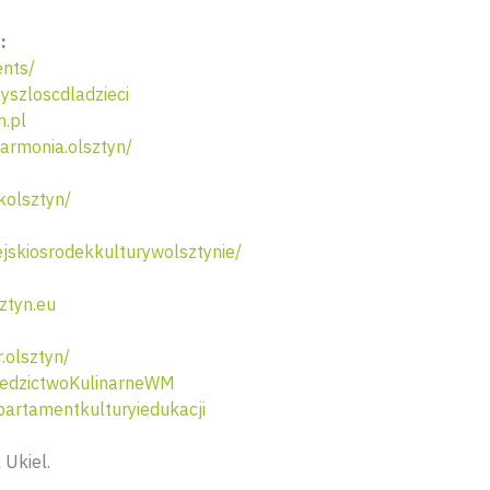
:
nts/
szloscdladzieci
n.pl
armonia.olsztyn/
olsztyn/
skiosrodekkulturywolsztynie/
ztyn.eu
.olsztyn/
edzictwoKulinarneWM
artamentkulturyiedukacji
 Ukiel.