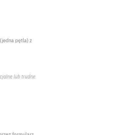
(jedna pętla) z
cjalne lub trudne
przez formularz