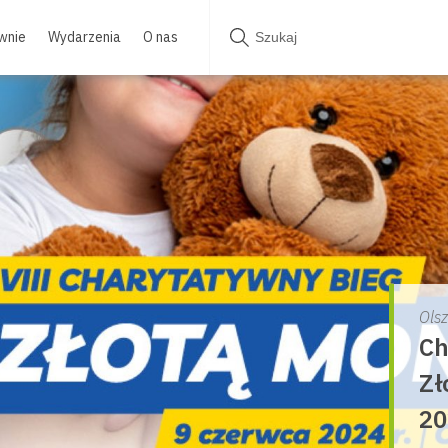
wnie
Wydarzenia
O nas
Ols
Ch
Zł
20