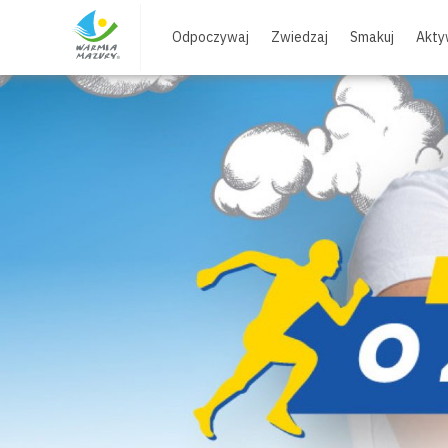
Skip
to
Odpoczywaj
Zwiedzaj
Smakuj
Akty
content