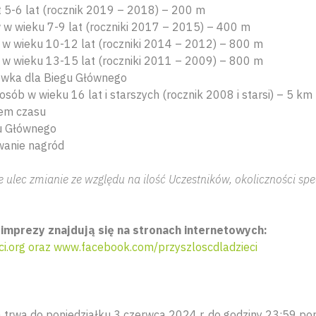
at 5-6 lat (rocznik 2019 – 2018) – 200 m
w wieku 7-9 lat (roczniki 2017 – 2015) – 400 m
w wieku 10-12 lat (roczniki 2014 – 2012) – 800 m
w wieku 13-15 lat (roczniki 2011 – 2009) – 800 m
wka dla Biegu Głównego
sób w wieku 16 lat i starszych (rocznik 2008 i starsi) – 5 km 
em czasu
gu Głównego
wanie nagród
ulec zmianie ze względu na ilość Uczestników, okoliczności spe
imprezy znajdują się na stronach internetowych:
i.org oraz www.facebook.com/przyszloscdladzieci
a trwa do poniedziałku 3 czerwca 2024 r. do godziny 23:59 po