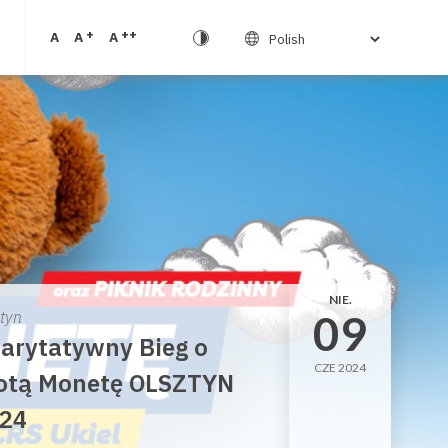
+
++
A
A
A
NIE.
09
ztyn
arytatywny Bieg o
CZE 2024
otą Monetę OLSZTYN
24