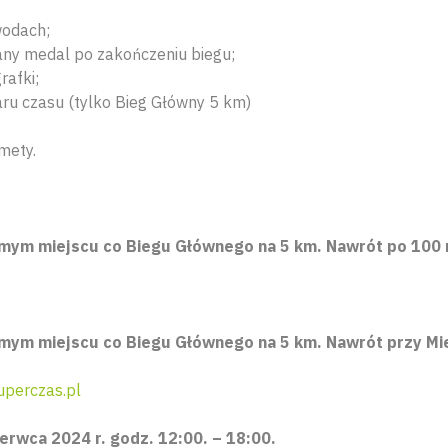
wodach;
any medal po zakończeniu biegu;
rafki;
aru czasu (tylko Bieg Główny 5 km)
 mety.
amym miejscu co Biegu Głównego na 5 km. Nawrót po 100 
amym miejscu co Biegu Głównego na 5 km. Nawrót przy Mi
perczas.pl
erwca 2024 r. godz. 12:00. – 18:00.