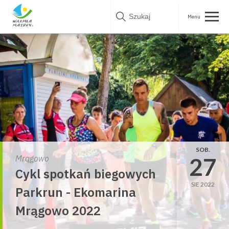
Skip
to
content
SOB.
27
Mrągowo
Cykl spotkań biegowych
SIE 2022
Parkrun - Ekomarina
Mrągowo 2022