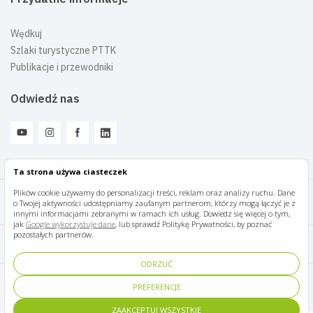
Wędkuj
Szlaki turystyczne PTTK
Publikacje i przewodniki
Odwiedź nas
Ta strona używa ciasteczek
Plików cookie używamy do personalizacji treści, reklam oraz analizy ruchu. Dane
o Twojej aktywności udostępniamy zaufanym partnerom, którzy mogą łączyć je z
Mazury Travel © 2026
innymi informacjami zebranymi w ramach ich usług. Dowiedz się więcej o tym,
jak
Google wykorzystuje dane
, lub sprawdź Politykę Prywatności, by poznać
pozostałych partnerów.
Polityka prywatności
ODRZUĆ
Pomoc i kontakt
PREFERENCJE
ZAAKCEPTUJ WSZYSTKIE