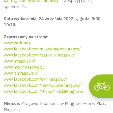
kamil@akademia-endurance.pl
i wesprzyj naszą
społeczność.
Data wydarzenia: 24 września 2022 r., godz. 9:00. –
10:30.
Wyszu
Zapraszamy na strony:
www.parkrun.pl
www.facebook.com/akademia.endurance/
www.facebook.com/parkrun.mragowo/
www.mragowo.pl
www.mck.mragowo.pl
www.it.mragowo.pl
www.facebook.com/ckit.mragowo/
www.facebook.com/festiwalowemragowo/
www.facebook.com/UrzadMiejskiMragowo/
Miejsce:
Mrągowo. Ekomarina w Mrągowie – przy Plaży
Miejskiej.