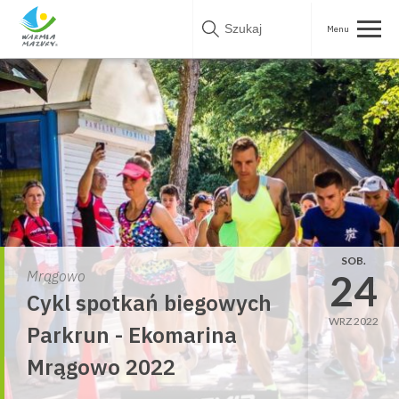
Skip
to
content
SOB.
24
Mrągowo
Cykl spotkań biegowych
WRZ 2022
Parkrun - Ekomarina
Mrągowo 2022