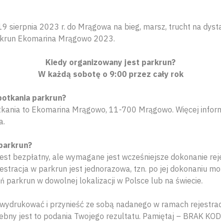
 sierpnia 2023 r. do Mrągowa na bieg, marsz, trucht na dyst
rkrun Ekomarina Mrągowo 2023.
Kiedy organizowany jest parkrun?
W każdą sobotę o 9:00 przez cały rok
potkania parkrun?
otkania to Ekomarina Mrągowo, 11-700 Mrągowo. Więcej informa
a.
 parkrun?
jest bezpłatny, ale wymagane jest wcześniejsze dokonanie reje
stracja w parkrun jest jednorazowa, tzn. po jej dokonaniu mo
ń parkrun w dowolnej lokalizacji w Polsce lub na świecie.
wydrukować i przynieść ze sobą nadanego w ramach rejestrac
rzebny jest to podania Twojego rezultatu. Pamiętaj – BRAK