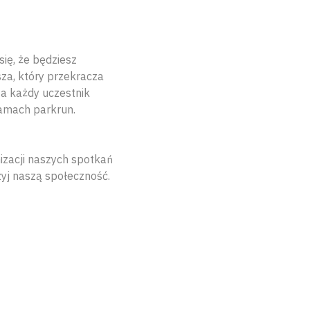
ię, że będziesz
sza, który przekracza
 a każdy uczestnik
ramach parkrun.
izacji naszych spotkań
yj naszą społeczność.