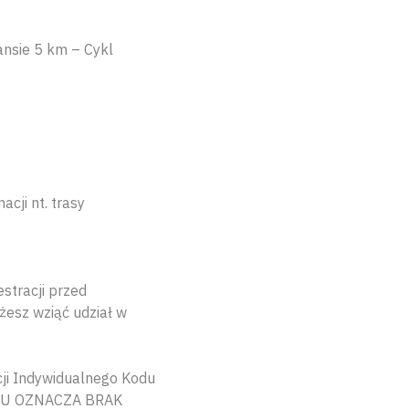
ansie 5 km – Cykl
cji nt. trasy
stracji przed
żesz wziąć udział w
ji Indywidualnego Kodu
 KODU OZNACZA BRAK