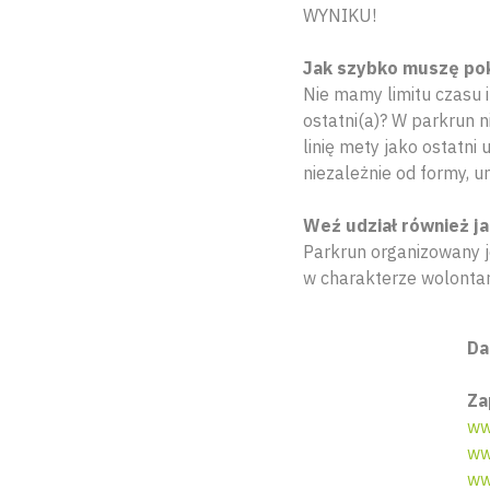
WYNIKU!
Jak szybko muszę po
Nie mamy limitu czasu 
ostatni(a)? W parkrun n
linię mety jako ostatni
niezależnie od formy, u
Weź udział również ja
Parkrun organizowany j
w charakterze wolontar
Da
Za
ww
ww
ww