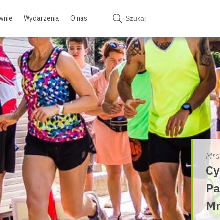
wnie
Wydarzenia
O nas
Mrą
Cy
Pa
Mr