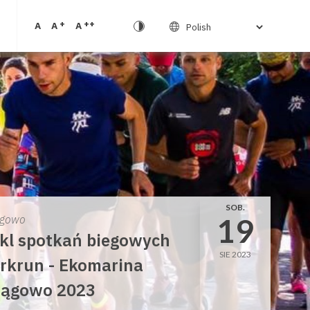
+
++
A
A
A
SOB.
19
gowo
kl spotkań biegowych
SIE 2023
rkrun - Ekomarina
ągowo 2023