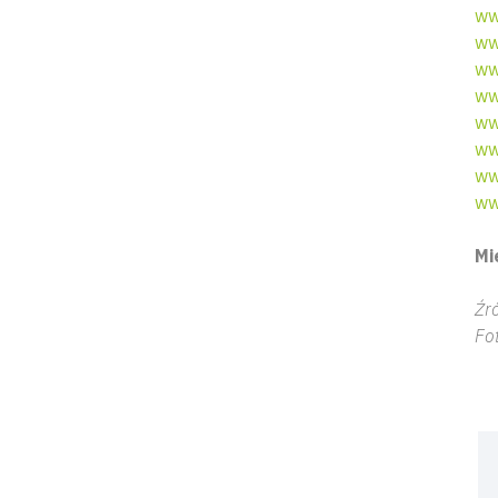
ww
ww
ww
ww
ww
ww
ww
ww
Mi
Źr
Fo