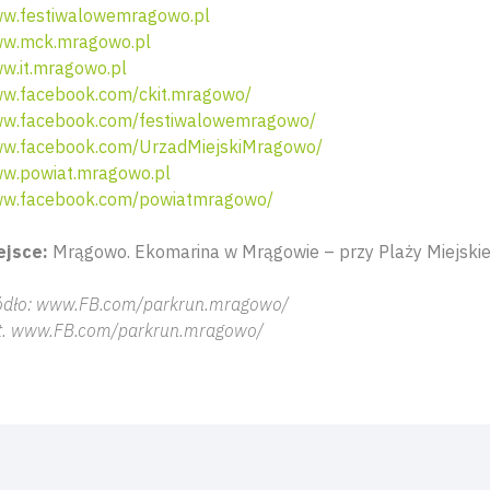
w.festiwalowemragowo.pl
w.mck.mragowo.pl
w.it.mragowo.pl
w.facebook.com/ckit.mragowo/
w.facebook.com/festiwalowemragowo/
w.facebook.com/UrzadMiejskiMragowo/
w.powiat.mragowo.pl
w.facebook.com/powiatmragowo/
ejsce:
Mrągowo. Ekomarina w Mrągowie – przy Plaży Miejskie
ódło: www.FB.com/parkrun.mragowo/
t. www.FB.com/parkrun.mragowo/