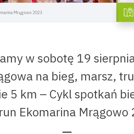
komarina Mrągowo 2023
amy w sobotę 19 sierpnia
ągowa na bieg, marsz, tru
ie 5 km – Cykl spotkań b
run Ekomarina Mrągowo