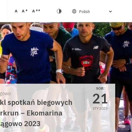
+
++
A
A
A
SOB.
21
gowo
kl spotkań biegowych
STY 2023
rkrun – Ekomarina
ągowo 2023