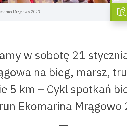
komarina Mrągowo 2023
amy w sobotę 21 stycznia
ągowa na bieg, marsz, tru
ie 5 km – Cykl spotkań b
run Ekomarina Mrągowo