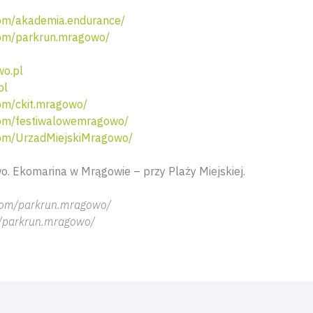
om/akademia.endurance/
om/parkrun.mragowo/
o.pl
pl
m/ckit.mragowo/
om/festiwalowemragowo/
om/UrzadMiejskiMragowo/
. Ekomarina w Mrągowie – przy Plaży Miejskiej.
com/parkrun.mragowo/
/parkrun.mragowo/