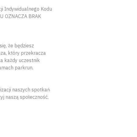
ji Indywidualnego Kodu
 KODU OZNACZA BRAK
ię, że będziesz
sza, który przekracza
 a każdy uczestnik
ramach parkrun.
izacji naszych spotkań
yj naszą społeczność.