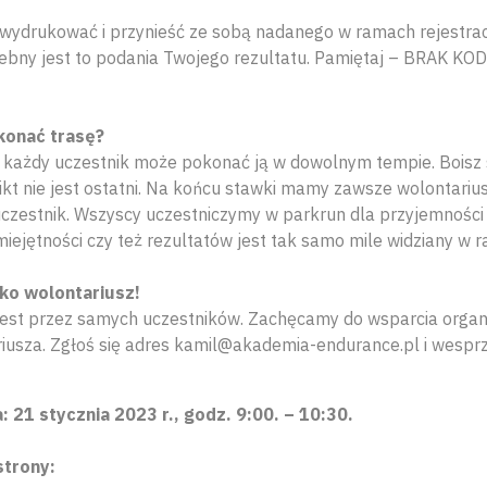
wydrukować i przynieść ze sobą nadanego w ramach rejestrac
rzebny jest to podania Twojego rezultatu. Pamiętaj – BRAK
konać trasę?
i każdy uczestnik może pokonać ją w dowolnym tempie. Boisz s
ikt nie jest ostatni. Na końcu stawki mamy zawsze wolontariu
 uczestnik. Wszyscy uczestniczymy w parkrun dla przyjemności
miejętności czy też rezultatów jest tak samo mile widziany w 
ko wolontariusz!
est przez samych uczestników. Zachęcamy do wsparcia organ
iusza. Zgłoś się adres kamil@akademia-endurance.pl i wesprz
 21 stycznia 2023 r., godz. 9:00. – 10:30.
strony: