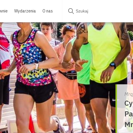
wnie
Wydarzenia
O nas
Mrą
Cy
Pa
Mr