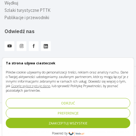
Wędkuj
Szlaki turystyczne PTTK
Publikacje i przewodniki
Odwiedź nas
Ta strona używa ciasteczek
Plików cookie używamy do personalizacji treści, reklam oraz analizy ruchu. Dane
o Twojej aktywności udostępniamy zaufanym partnerom, którzy mogą łączyć je z
Mazury Travel © 2026
innymi informacjami zebranymi w ramach ich usług. Dowiedz się więcej o tym,
jak
Google wykorzystuje dane
, lub sprawdź Politykę Prywatności, by poznać
pozostałych partnerów.
Polityka prywatności
ODRZUĆ
Pomoc i kontakt
PREFERENCJE
ZAAKCEPTUJ WSZYSTKIE
Designed by Panda Marketing
Implemented by Ideative
Powered by