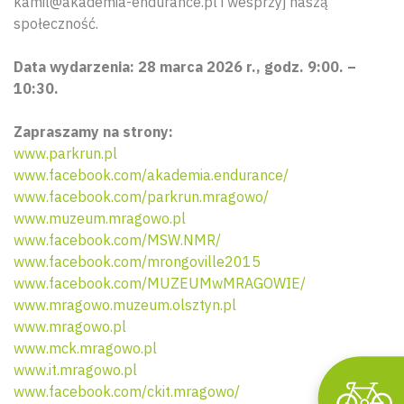
kamil@akademia-endurance.pl i wesprzyj naszą
społeczność.
Data wydarzenia: 28 marca 2026 r., godz. 9:00. –
10:30.
Zapraszamy na strony:
www.parkrun.pl
www.facebook.com/akademia.endurance/
www.facebook.com/parkrun.mragowo/
Wyszu
www.muzeum.mragowo.pl
www.facebook.com/MSW.NMR/
www.facebook.com/mrongoville2015
www.facebook.com/MUZEUMwMRAGOWIE/
www.mragowo.muzeum.olsztyn.pl
www.mragowo.pl
www.mck.mragowo.pl
www.it.mragowo.pl
www.facebook.com/ckit.mragowo/