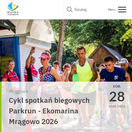
Skip
to
content
SOB.
28
Mrągowo
Cykl spotkań biegowych
MAR 2026
Parkrun - Ekomarina
Mrągowo 2026