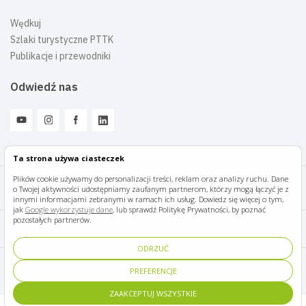
Wędkuj
Szlaki turystyczne PTTK
Publikacje i przewodniki
Odwiedź nas
Ta strona używa ciasteczek
Plików cookie używamy do personalizacji treści, reklam oraz analizy ruchu. Dane
o Twojej aktywności udostępniamy zaufanym partnerom, którzy mogą łączyć je z
Mazury Travel © 2026
innymi informacjami zebranymi w ramach ich usług. Dowiedz się więcej o tym,
jak
Google wykorzystuje dane
, lub sprawdź Politykę Prywatności, by poznać
pozostałych partnerów.
Polityka prywatności
ODRZUĆ
Pomoc i kontakt
PREFERENCJE
ZAAKCEPTUJ WSZYSTKIE