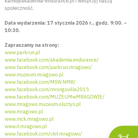
kamil@akademia-endurance.pl i wesprzyj naszą
społeczność.
Data wydarzenia: 17 stycznia 2026 r., godz. 9:00. –
10:30.
Zapraszamy na strony:
www.parkrun.pl
www.facebook.com/akademia.endurance/
www.facebook.com/parkrun.mragowo/
Wyszu
www.muzeum.mragowo.pl
www.facebook.com/MSW.NMR/
www.facebook.com/mrongoville2015
www.facebook.com/MUZEUMwMRAGOWIE/
www.mragowo.muzeum.olsztyn.pl
www.mragowo.pl
www.mck.mragowo.pl
www.it.mragowo.pl
www.facebook.com/ckit.mragowo/