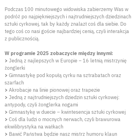
Podczas 100 minutowego widowiska zabierzemy Was w
podróż po najpiękniejszych i najtrudniejszych dziedzinach
sztuki cyrkowej, tak by każdy znalazł coś dla siebie. Do
tego coś co nasi goście najbardziej cenią, czyli interakcja
z publicznością.
W programie 2025 zobaczycie między innymi:
>
Jedną z najlepszych w Europie – 16 letnią mistrzynię
żonglerki
>
Gimnastykę pod kopułą cyrku na sztrabatach oraz
szarfach
>
Akrobacje na linie pionowej oraz trapezie
>
Jedną z najtrudniejszych dziedzin sztuki cyrkowej:
antypody, czyli żonglerka nogami
>
Gimnastykę w duecie – kwintesencja sztuki cyrkowej
>
Coś dla ludzi o mocnych nerwach, czyli brawurowa
ekwilibrystyka na wałkach
>
Bawić Państwa będzie nasz mistrz humoru klaun