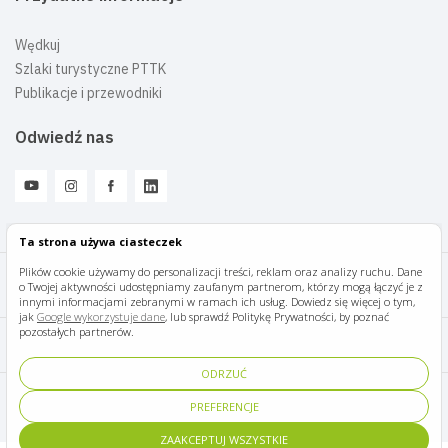
Wędkuj
Szlaki turystyczne PTTK
Publikacje i przewodniki
Odwiedź nas
Ta strona używa ciasteczek
Plików cookie używamy do personalizacji treści, reklam oraz analizy ruchu. Dane
o Twojej aktywności udostępniamy zaufanym partnerom, którzy mogą łączyć je z
Mazury Travel © 2026
innymi informacjami zebranymi w ramach ich usług. Dowiedz się więcej o tym,
jak
Google wykorzystuje dane
, lub sprawdź Politykę Prywatności, by poznać
pozostałych partnerów.
Polityka prywatności
ODRZUĆ
Pomoc i kontakt
PREFERENCJE
ZAAKCEPTUJ WSZYSTKIE