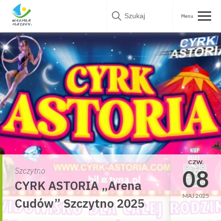
Skip
to
content
CZW.
08
Szczytno
CYRK ASTORIA „Arena
MAJ 2025
Cudów” Szczytno 2025