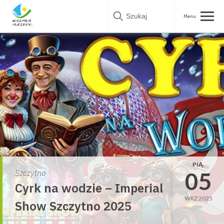
Skip
to
content
PIĄ.
05
Szczytno
Cyrk na wodzie – Imperial
WRZ 2025
Show Szczytno 2025