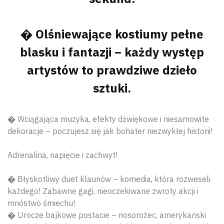
� Olśniewające kostiumy pełne
blasku i fantazji – każdy występ
artystów to prawdziwe dzieło
sztuki.
� Wciągająca muzyka, efekty dźwiękowe i niesamowite
dekoracje – poczujesz się jak bohater niezwykłej historii!
Adrenalina, napięcie i zachwyt!
� Błyskotliwy duet klaunów – komedia, która rozweseli
każdego! Zabawne gagi, nieoczekiwane zwroty akcji i
mnóstwo śmiechu!
� Urocze bajkowe postacie – nosorożec, amerykański