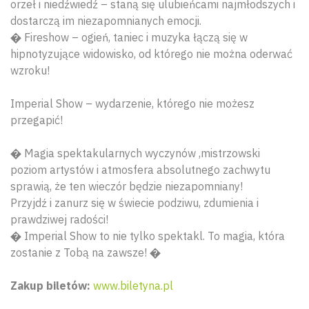
orzeł i niedźwiedź – staną się ulubieńcami najmłodszych i
dostarczą im niezapomnianych emocji.
� Fireshow – ogień, taniec i muzyka łączą się w
hipnotyzujące widowisko, od którego nie można oderwać
wzroku!
Imperial Show – wydarzenie, którego nie możesz
przegapić!
� Magia spektakularnych wyczynów ,mistrzowski
poziom artystów i atmosfera absolutnego zachwytu
sprawią, że ten wieczór będzie niezapomniany!
Przyjdź i zanurz się w świecie podziwu, zdumienia i
prawdziwej radości!
Wyszu
� Imperial Show to nie tylko spektakl. To magia, która
zostanie z Tobą na zawsze! �
Zakup biletów:
www.biletyna.pl