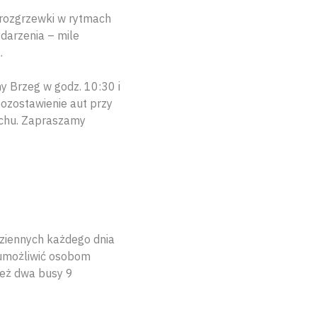
 rozgrzewki w rytmach
ydarzenia – mile
.
y Brzeg w godz. 10:30 i
pozostawienie aut przy
uchu. Zapraszamy
ziennych każdego dnia
 umożliwić osobom
ież dwa busy 9