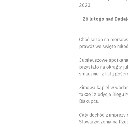
2023.
26 lutego nad Dadaj
Choć sezon na morsowan
prawdziwe święto miłoś
Jubileuszowe spotkani
przystało na okrągły j
smacznie i z listą gości
Zimowa kąpiel w wodach
także IX edycja Biegu 
Biskupcu.
Cały dochód z imprezy 
Stowarzyszenia na Rzec