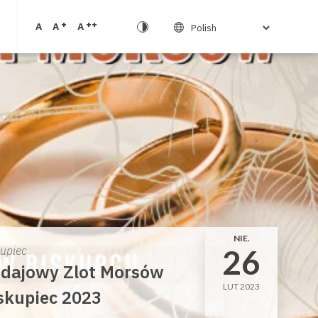
+
++
A
A
A
NIE.
26
kupiec
dajowy Zlot Morsów
LUT 2023
skupiec 2023