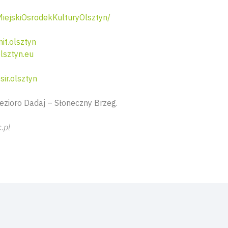
ejskiOsrodekKulturyOlsztyn/
t.olsztyn
lsztyn.eu
ir.olsztyn
ezioro Dadaj – Słoneczny Brzeg.
.pl