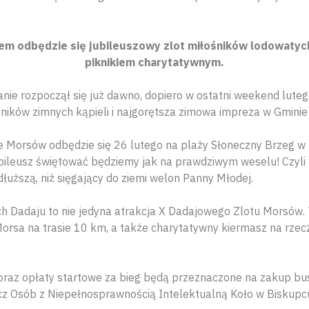
em odbędzie się jubileuszowy zlot miłośników lodowatych
piknikiem charytatywnym.
ie rozpoczął się już dawno, dopiero w ostatni weekend luteg
ników zimnych kąpieli i najgorętsza zimowa impreza w Gminie 
e Morsów odbędzie się 26 lutego na plaży Słoneczny Brzeg w
ubileusz świętować będziemy jak na prawdziwym weselu! Czyli 
 dłuższą, niż sięgający do ziemi welon Panny Młodej.
 Dadaju to nie jedyna atrakcja X Dadajowego Zlotu Morsów. 
Morsa na trasie 10 km, a także charytatywny kiermasz na rze
oraz opłaty startowe za bieg będą przeznaczone na zakup bu
z Osób z Niepełnosprawnością Intelektualną Koło w Biskupc