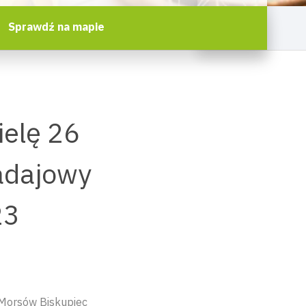
Sprawdź na mapie
ielę 26
Dadajowy
23
 Morsów Biskupiec