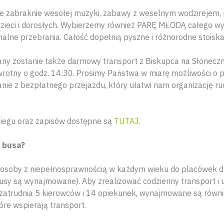
ie zabraknie wesołej muzyki, zabawy z weselnym wodzirejem,
a dzieci i dorosłych. Wybierzemy również PARĘ MŁODĄ całego w
nalne przebrania. Całość dopełnią pyszne i różnorodne stoiska
ny zostanie także darmowy transport z Biskupca na Słoneczn
wrotny o godz. 14:30. Prosimy Państwa w miarę możliwości o 
nie z bezpłatnego przejazdu, który ułatwi nam organizację r
biegu oraz zapisów dostępne są
TUTAJ
.
 busa?
 osoby z niepełnosprawnością w każdym wieku do placówek d
usy są wynajmowane). Aby zrealizować codzienny transport i
 zatrudnia 5 kierowców i 14 opiekunek, wynajmowane są równ
óre wspierają transport.