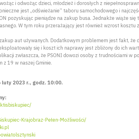
ożąc i odwożąc dzieci, młodzież i dorosłych z niepełnospraw
konieczne jest „odświeżanie” taboru samochodowego i najczęś
ON pozyskując pieniądze na zakup busa. Jednakże wiąże się t
asnego. W tym roku przerażający jest również wzrost kosztu
zakup aut używanych. Dodatkowym problemem jest fakt, że 
sploatowały się i koszt ich naprawy jest zbliżony do ich wart
likacji zwłaszcza, że PSONI dowozi osoby z trudnościami w po
m z 19 w naszej Gminie.
 luty 2023 r., godz. 10:00.
ny:
tisbiskupiec/
skupiec-Krajobraz-Pełen-Możliwości/
i.pl
wiatolsztynski