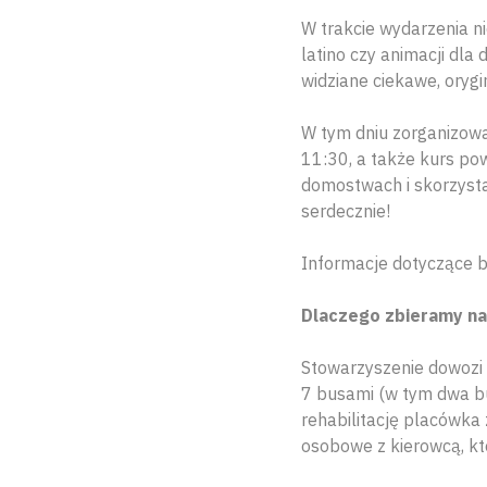
W trakcie wydarzenia n
latino czy animacji dl
widziane ciekawe, orygi
W tym dniu zorganizowa
11:30, a także kurs po
domostwach i skorzysta
serdecznie!
Informacje dotyczące 
Dlaczego zbieramy na
Stowarzyszenie dowozi
7 busami (w tym dwa b
rehabilitację placówka
osobowe z kierowcą, kt