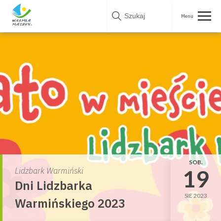
Skip
to
content
SOB.
19
Lidzbark Warmiński
Dni Lidzbarka
SIE 2023
Warmińskiego 2023