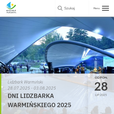
Skip
to
content
OD PON.
28
Lidzbark Warmiński
28.07.2025 - 03.08.2025
DNI LIDZBARKA
LIP 2025
WARMIŃSKIEGO 2025