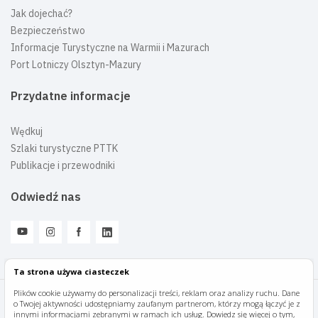
Jak dojechać?
Bezpieczeństwo
Informacje Turystyczne na Warmii i Mazurach
Port Lotniczy Olsztyn-Mazury
Przydatne informacje
Wędkuj
Szlaki turystyczne PTTK
Publikacje i przewodniki
Odwiedź nas
Ta strona używa ciasteczek
Plików cookie używamy do personalizacji treści, reklam oraz analizy ruchu. Dane
o Twojej aktywności udostępniamy zaufanym partnerom, którzy mogą łączyć je z
Mazury Travel © 2026
innymi informacjami zebranymi w ramach ich usług. Dowiedz się więcej o tym,