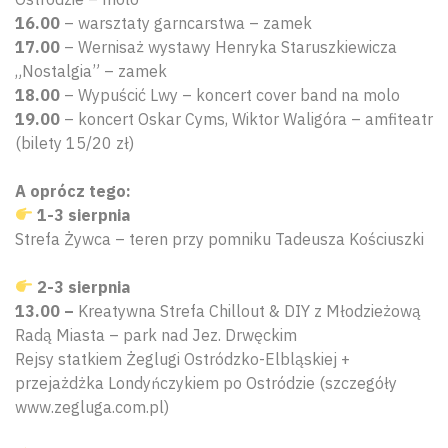
16.00
– warsztaty garncarstwa – zamek
17.00
– Wernisaż wystawy Henryka Staruszkiewicza
„Nostalgia” – zamek
18.00
– Wypuścić Lwy – koncert cover band na molo
19.00
– koncert Oskar Cyms, Wiktor Waligóra – amfiteatr
(bilety 15/20 zł)
A oprócz tego:
1-3 sierpnia
Strefa Żywca – teren przy pomniku Tadeusza Kościuszki
2-3 sierpnia
13.00 –
Kreatywna Strefa Chillout & DIY z Młodzieżową
Radą Miasta – park nad Jez. Drwęckim
Rejsy statkiem Żeglugi Ostródzko-Elbląskiej +
przejażdżka Londyńczykiem po Ostródzie (szczegóły
www.zegluga.com.pl)