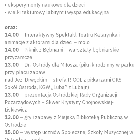
• eksperymenty naukowe dla dzieci
• wielki tekturowy labirynt i wyspa edukacyjna
oraz:
14.00
– Interaktywny Spektakl Teatru Katarynka i
animacje z aktorami dla dzieci – molo
14.00
– Piknik z Bębnami – warsztaty bębniarskie –
przyzamcze
13.00
– Dni Ostródy dla Miłosza (piknik rodzinny w parku
przy placu zabaw
nad Jez. Drwęckim – strefa R-GOL z piłkarzami OKS
Sokół Ostróda, KGW „Luba” z Lubajn)
13.00
– prezentacja Ostródzkiej Rady Organizacji
Pozarządowych – Skwer Krystyny Chojnowskiej-
Liskiewicz
13.00
– gry i zabawy z Miejską Biblioteką Publiczną w
Ostródzie
15.00
– występ uczniów Społecznej Szkoły Muzycznej w
Ostródzie – molo