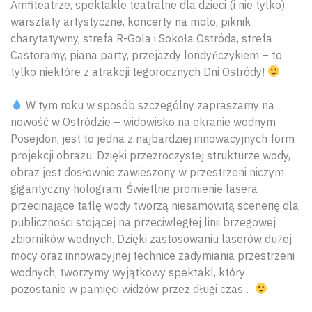
Amfiteatrze, spektakle teatralne dla dzieci (i nie tylko),
warsztaty artystyczne, koncerty na molo, piknik
charytatywny, strefa R-Gola i Sokoła Ostróda, strefa
Castoramy, piana party, przejazdy londyńczykiem – to
tylko niektóre z atrakcji tegorocznych Dni Ostródy!
W tym roku w sposób szczególny zapraszamy na
nowość w Ostródzie – widowisko na ekranie wodnym
Posejdon, jest to jedna z najbardziej innowacyjnych form
projekcji obrazu. Dzięki przezroczystej strukturze wody,
obraz jest dosłownie zawieszony w przestrzeni niczym
gigantyczny hologram. Świetlne promienie lasera
przecinające taflę wody tworzą niesamowitą scenerię dla
publiczności stojącej na przeciwległej linii brzegowej
zbiorników wodnych. Dzięki zastosowaniu laserów dużej
mocy oraz innowacyjnej technice zadymiania przestrzeni
wodnych, tworzymy wyjątkowy spektakl, który
pozostanie w pamięci widzów przez długi czas…