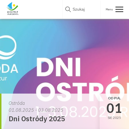
Skip
to
content
OD PIĄ.
01
Ostróda
01.08.2025 - 03.08.2025
Dni Ostródy 2025
SIE 2025