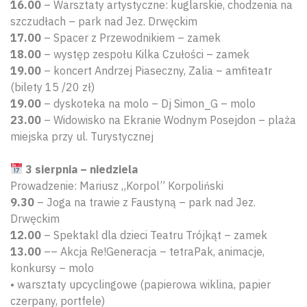
16.00
– Warsztaty artystyczne: kuglarskie, chodzenia na
szczudłach – park nad Jez. Drwęckim
17.00
– Spacer z Przewodnikiem – zamek
18.00
– występ zespołu Kilka Czułości – zamek
19.00
– koncert Andrzej Piaseczny, Zalia – amfiteatr
(bilety 15 /20 zł)
19.00
– dyskoteka na molo – Dj Simon_G – molo
23.00
– Widowisko na Ekranie Wodnym Posejdon – plaża
miejska przy ul. Turystycznej
3 sierpnia – niedziela
Prowadzenie: Mariusz „Korpol” Korpoliński
9.30
– Joga na trawie z Faustyną – park nad Jez.
Drwęckim
12.00
– Spektakl dla dzieci Teatru Trójkąt – zamek
13.00
–– Akcja Re!Generacja – tetraPak, animacje,
konkursy – molo
• warsztaty upcyclingowe (papierowa wiklina, papier
czerpany, portfele)