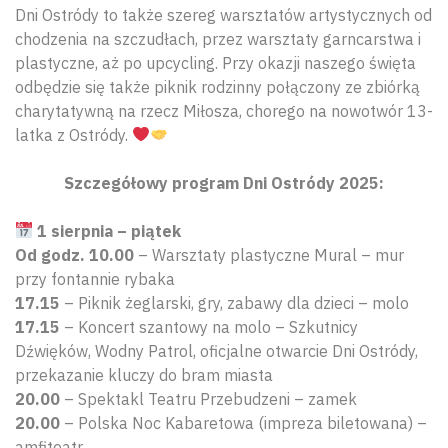
Dni Ostródy to także szereg warsztatów artystycznych od
chodzenia na szczudłach, przez warsztaty garncarstwa i
plastyczne, aż po upcycling. Przy okazji naszego święta
odbędzie się także piknik rodzinny połączony ze zbiórką
charytatywną na rzecz Miłosza, chorego na nowotwór 13-
latka z Ostródy.
Szczegółowy program Dni Ostródy 2025:
1 sierpnia – piątek
Od godz. 10.00
– Warsztaty plastyczne Mural – mur
przy fontannie rybaka
17.15
– Piknik żeglarski, gry, zabawy dla dzieci – molo
17.15
– Koncert szantowy na molo – Szkutnicy
Dźwięków, Wodny Patrol, oficjalne otwarcie Dni Ostródy,
przekazanie kluczy do bram miasta
20.00
– Spektakl Teatru Przebudzeni – zamek
20.00
– Polska Noc Kabaretowa (impreza biletowana) –
amfiteatr