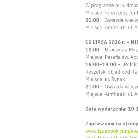
W programie m.in. dmuc
Miejsce: teren przy fon
21:00
– Gwiazda wiecz
Miejsce: Amfiteatr, ul. 
12 LIPCA 2026 r. – N
10:00
– Uroczysta Msza
Miejsce: Parafia św. Ap
16:00–19:00
– „Polska
Reszelski obiad pod Ra
Miejsce: ul. Rynek
21:00
– Gwiazda wiecz
Miejsce: Amfiteatr, ul. A
Data wydarzenia: 10-1
Zapraszamy na strony
www.facebook.com/eve