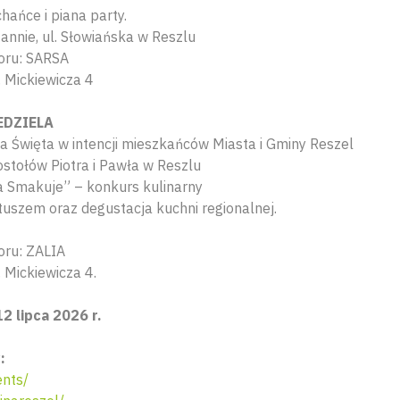
hańce i piana party.
tannie, ul. Słowiańska w Reszlu
oru: SARSA
A. Mickiewicza 4
IEDZIELA
 Święta w intencji mieszkańców Miasta i Gminy Reszel
ostołów Piotra i Pawła w Reszlu
 Smakuje” – konkurs kulinarny
tuszem oraz degustacja kuchni regionalnej.
oru: ZALIA
. Mickiewicza 4.
2 lipca 2026 r.
:
nts/