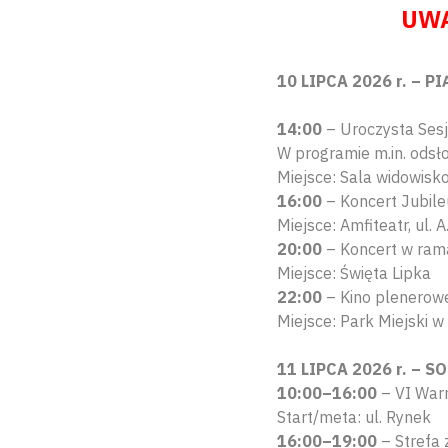
UWA
10 LIPCA 2026 r. – P
14:00
– Uroczysta Sesj
W programie m.in. odsł
Miejsce: Sala widowisk
16:00
– Koncert Jubile
Miejsce: Amfiteatr, ul. 
20:00
– Koncert w ram
Miejsce: Święta Lipka
22:00
– Kino plenerow
Miejsce: Park Miejski w
11 LIPCA 2026 r. – S
10:00–16:00
– VI Warm
Start/meta: ul. Rynek
16:00–19:00
– Strefa 