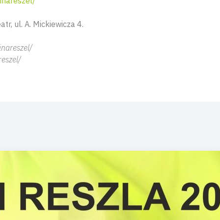
nareszel/
tr, ul. A. Mickiewicza 4.
nareszel/
eszel/