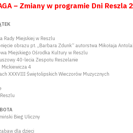
GA – Zmiany w programie Dni Reszla 
IĄTEK
a Rady Miejskiej w Reszlu
onięcie obrazu pt. „Barbara Zdunk” autorstwa Mikołaja Antola
owa Miejskiego Ośrodka Kultury w Reszlu
uszowy 40-lecia Zespołu Reszelanie
A. Mickiewicza 4
ach XXXVIII Świętolipskich Wieczorów Muzycznych
e
 Reszlu
OBOTA
iński Bieg Uliczny
zabaw dla dzieci