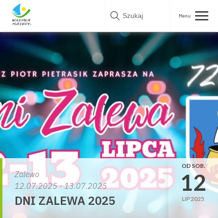
Skip
to
content
OD SOB.
12
Zalewo
12.07.2025 - 13.07.2025
DNI ZALEWA 2025
LIP 2025