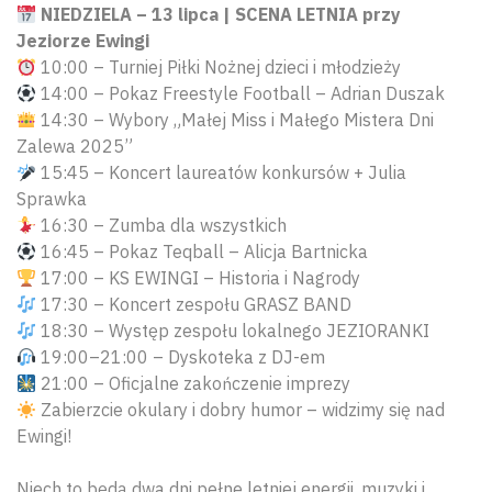
NIEDZIELA – 13 lipca | SCENA LETNIA przy
Jeziorze Ewingi
10:00 – Turniej Piłki Nożnej dzieci i młodzieży
14:00 – Pokaz Freestyle Football – Adrian Duszak
14:30 – Wybory „Małej Miss i Małego Mistera Dni
Zalewa 2025”
15:45 – Koncert laureatów konkursów + Julia
Sprawka
16:30 – Zumba dla wszystkich
16:45 – Pokaz Teqball – Alicja Bartnicka
17:00 – KS EWINGI – Historia i Nagrody
17:30 – Koncert zespołu GRASZ BAND
18:30 – Występ zespołu lokalnego JEZIORANKI
19:00–21:00 – Dyskoteka z DJ-em
21:00 – Oficjalne zakończenie imprezy
Zabierzcie okulary i dobry humor – widzimy się nad
Ewingi!
Niech to będą dwa dni pełne letniej energii, muzyki i