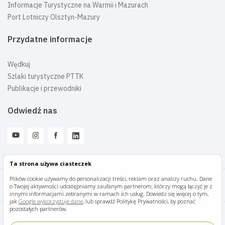
Informacje Turystyczne na Warmii i Mazurach
Port Lotniczy Olsztyn-Mazury
Przydatne informacje
Wędkuj
Szlaki turystyczne PTTK
Publikacje i przewodniki
Odwiedź nas
Ta strona używa ciasteczek
Plików cookie używamy do personalizacji treści, reklam oraz analizy ruchu. Dane
o Twojej aktywności udostępniamy zaufanym partnerom, którzy mogą łączyć je z
Mazury Travel © 2026
innymi informacjami zebranymi w ramach ich usług. Dowiedz się więcej o tym,
jak
Google wykorzystuje dane
, lub sprawdź Politykę Prywatności, by poznać
pozostałych partnerów.
Polityka prywatności