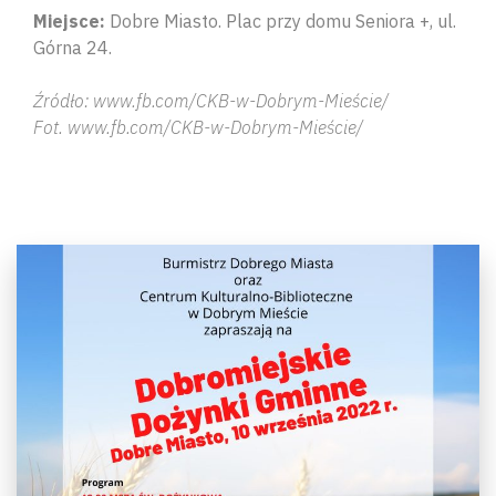
Miejsce:
Dobre Miasto. Plac przy domu Seniora +, ul.
Górna 24.
Źródło: www.fb.com/CKB-w-Dobrym-Mieście/
Fot. www.fb.com/CKB-w-Dobrym-Mieście/