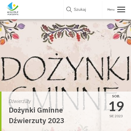
Skip
to
content
SOB.
19
Dźwierzuty
Dożynki Gminne
SIE 2023
Dźwierzuty 2023