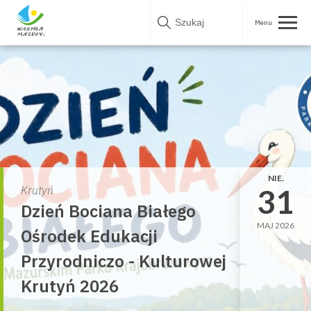
Skip
to
content
NIE.
31
Krutyń
Dzień Bociana Białego
MAJ 2026
Ośrodek Edukacji
Przyrodniczo - Kulturowej
Krutyń 2026