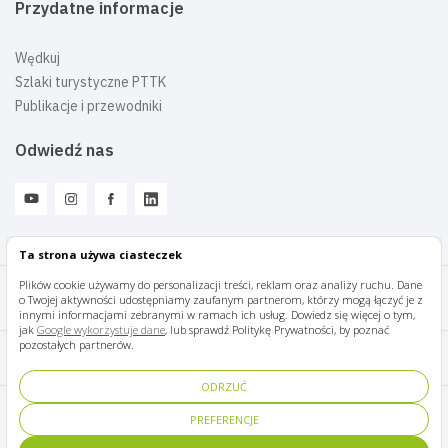
Przydatne informacje
Wędkuj
Szlaki turystyczne PTTK
Publikacje i przewodniki
Odwiedź nas
Ta strona używa ciasteczek
Plików cookie używamy do personalizacji treści, reklam oraz analizy ruchu. Dane
o Twojej aktywności udostępniamy zaufanym partnerom, którzy mogą łączyć je z
Mazury Travel © 2026
innymi informacjami zebranymi w ramach ich usług. Dowiedz się więcej o tym,
jak
Google wykorzystuje dane
, lub sprawdź Politykę Prywatności, by poznać
pozostałych partnerów.
Polityka prywatności
ODRZUĆ
Pomoc i kontakt
PREFERENCJE