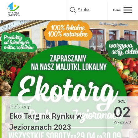
Skip
to
content
SOB.
02
Jeziorany
Eko Targ na Rynku w
WRZ 2023
Jezioranach 2023