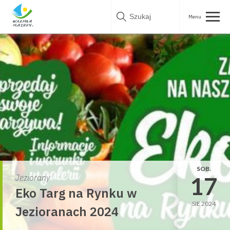
Skip
to
content
SOB.
17
Jeziorany
Eko Targ na Rynku w
SIE 2024
Jezioranach 2024