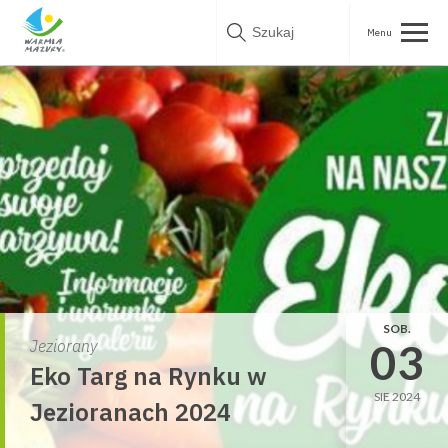
Skip
to
content
SOB.
03
Jeziorany
Eko Targ na Rynku w
SIE 2024
Jezioranach 2024