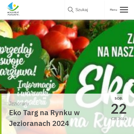
Skip
to
content
SOB.
22
Jeziorany
Eko Targ na Rynku w
CZE 2024
Jezioranach 2024