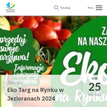
Skip
to
content
SOB.
25
Jeziorany
Eko Targ na Rynku w
MAJ 2024
Jezioranach 2024