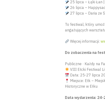
25 lipca – Łąki Łan |
26 lipca – Happysa
27 lipca – Daria ze 
To festiwal, który umoż
angażujących warsztatac
Więcej informacji:
ww
Do zobaczenia na fes
Publiczne · Każdy na F
VIII Ełcki Festiwal L
Data: 25-27 lipca 20
Miejsce: Ełk – Miejs
Historyczne w Ełku
Data wydarzenia: 24-2