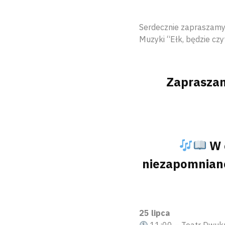
Serdecznie zapraszamy w
Muzyki “Ełk, będzie czy
Zapraszam
W 
niezapomniane
25 lipca