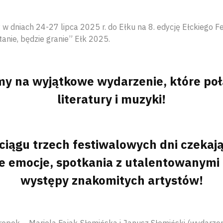
 dniach 24-27 lipca 2025 r. do Ełku na 8. edycję Ełckiego Fes
tanie, będzie granie” Ełk 2025.
y na wyjątkowe wydarzenie, które poł
literatury i muzyki!
ciągu trzech festiwalowych dni czekaj
 emocje, spotkania z utalentowanymi 
występy znakomitych artystów!