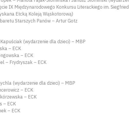
pek – Mariola Fajak-Słomińska i Janusz Słomiński (wydarzen
ęcie IX Międzynarodowego Konkursu Literackiego im. Siegfrie
zyskana Ełcką Koleją Wąskotorową)
abaretu Starszych Panów – Artur Gotz
Kapuściak (wydarzenie dla dzieci) – MBP
ska – ECK
engowska – ECK
el – Frydryszak – ECK
ychla (wydarzenie dla dzieci) – MBP
ncerowicz – ECK
Skórzewska – ECK
s – ECK
nek – ECK