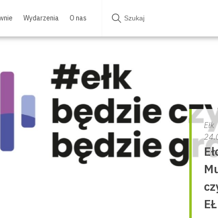
wnie
Wydarzenia
O nas
Ełk
24.
Eł
Mu
cz
EŁ