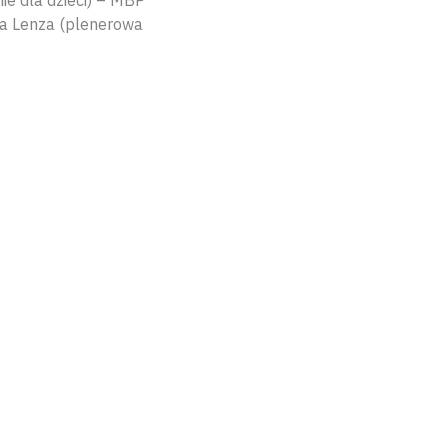
ie dla dzieci) – MBP
da Lenza (plenerowa