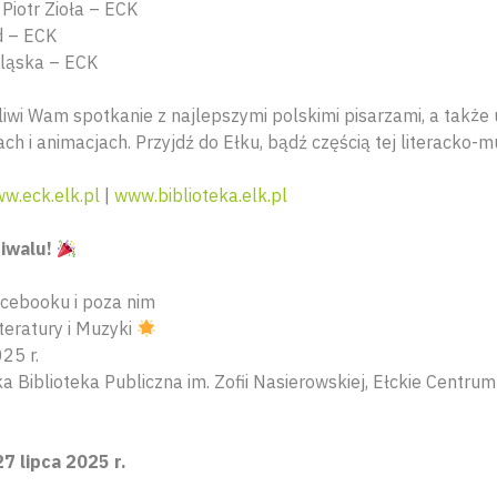
 Piotr Zioła – ECK
d – ECK
Śląska – ECK
liwi Wam spotkanie z najlepszymi polskimi pisarzami, a także
h i animacjach. Przyjdź do Ełku, bądź częścią tej literacko-
w.eck.elk.pl
|
www.biblioteka.elk.pl
tiwalu!
acebooku i poza nim
iteratury i Muzyki
25 r.
ka Biblioteka Publiczna im. Zofii Nasierowskiej, Ełckie Centr
7 lipca 2025 r.