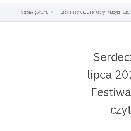
Strona główna
Ełcki Festiwal Literatury i Muzyki “Ełk
Serdec
lipca 20
Festiwal
czy