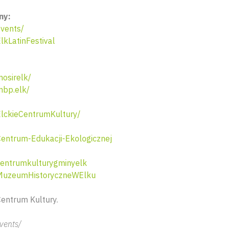
ny:
vents/
kLatinFestival
osirelk/
bp.elk/
lckieCentrumKultury/
ntrum-Edukacji-Ekologicznej
entrumkulturygminyelk
MuzeumHistoryczneWElku
Centrum Kultury.
vents/