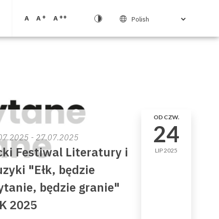
+
++
A
A
A
OD CZW.
24
07.2025 - 27.07.2025
cki Festiwal Literatury i
LIP 2025
zyki "Ełk, będzie
ytanie, będzie granie"
K 2025