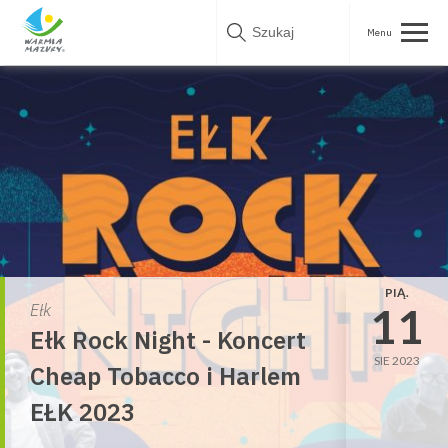
Skip
to
content
PIĄ.
11
Ełk
Ełk Rock Night - Koncert
SIE 2023
Cheap Tobacco i Harlem
EŁK 2023