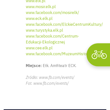
www.elk.pl
Wyszu
www.mosir.elk.pl
www.facebook.com/mosirelk/
www.eck.elk.pl
www.facebook.com/ElckieCentrumKultury/
www.turystyka.elk.pl
www.facebook.com/Centrum-
Edukacji-Ekologicznej
www.cee.elk.pl
www.facebook.com/MuzeumHistoryczneWElk
Miejsce:
Ełk. Amfiteatr ECK.
Źródło: www.fb.com/events/
Fot. www.fb.com/events/