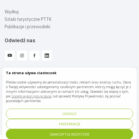
Wędkuj
Szlaki turystyczne PTTK
Publikacje i przewodniki
Odwiedź nas
Ta strona używa ciasteczek
Plików cookie używamy do personalizacji treści, reklam oraz analizy ruchu. Dane
o Twojej aktywności udostępniamy zaufanym partnerom, którzy mogą łączyć je z
Mazury Travel © 2026
innymi informacjami zebranymi w ramach ich usług. Dowiedz się więcej o tym,
jak
Google wykorzystuje dane
, lub sprawdź Politykę Prywatności, by poznać
pozostałych partnerów.
Polityka prywatności
ODRZUĆ
Pomoc i kontakt
PREFERENCJE
ZAAKCEPTUJ WSZYSTKIE