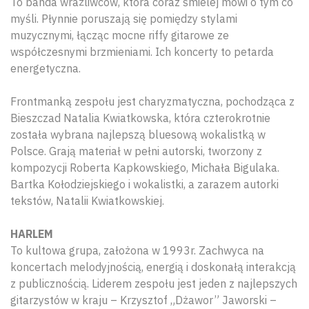
To banda wrażliwców, która coraz śmielej mówi o tym co
myśli. Płynnie poruszają się pomiędzy stylami
muzycznymi, łącząc mocne riffy gitarowe ze
współczesnymi brzmieniami. Ich koncerty to petarda
energetyczna.
Frontmanką zespołu jest charyzmatyczna, pochodząca z
Bieszczad Natalia Kwiatkowska, która czterokrotnie
została wybrana najlepszą bluesową wokalistką w
Polsce. Grają materiał w pełni autorski, tworzony z
kompozycji Roberta Kapkowskiego, Michała Bigulaka.
Bartka Kołodziejskiego i wokalistki, a zarazem autorki
tekstów, Natalii Kwiatkowskiej.
HARLEM
To kultowa grupa, założona w 1993r. Zachwyca na
koncertach melodyjnością, energią i doskonałą interakcją
z publicznością. Liderem zespołu jest jeden z najlepszych
gitarzystów w kraju – Krzysztof „Dżawor” Jaworski –