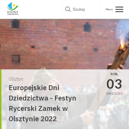
Skip
to
content
SOB.
03
Olsztyn
Europejskie Dni
WRZ 2022
Dziedzictwa - Festyn
Rycerski Zamek w
Olsztynie 2022