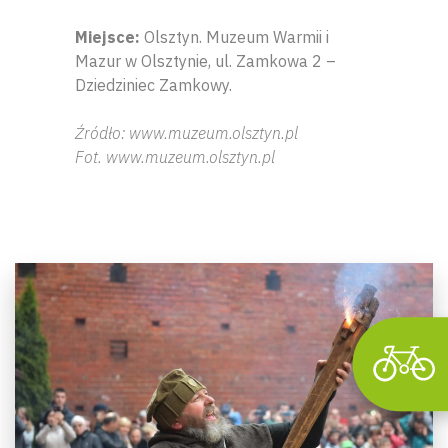
Miejsce:
Olsztyn. Muzeum Warmii i
Mazur w Olsztynie, ul. Zamkowa 2 –
Dziedziniec Zamkowy.
Źródło: www.muzeum.olsztyn.pl
Fot. www.muzeum.olsztyn.pl
Wyszu