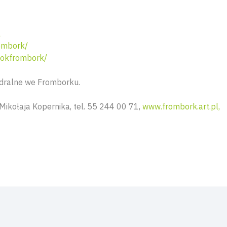
l
ombork/
okfrombork/
dralne we Fromborku
.
kołaja Kopernika, tel. 55 244 00 71,
www.frombork.art.pl,