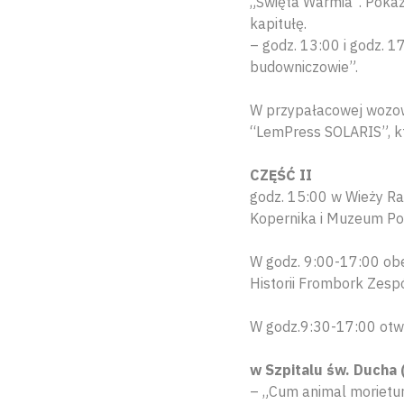
„Święta Warmia”. Pokaz
kapitułę.
– godz. 13:00 i godz. 
budowniczowie”.
W przypałacowej wozow
“LemPress SOLARIS”, kt
CZĘŚĆ II
godz. 15:00 w Wieży R
Kopernika i Muzeum Pom
W godz. 9:00-17:00 ob
Historii Frombork Zespó
W godz.9:30-17:00 otw
w Szpitalu św. Ducha (
– „Cum animal morietur