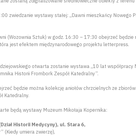
ane zostaną zdigitalizowane średniowieczne obiekty z teren
17:00 zwiedzanie wystawy stałej: „Dawni mieszkańcy Nowego Pa
ni (Wozownia Sztuk) w godz. 16:30 – 17:30 obejrzeć będzie
óra jest efektem międzynarodowego projektu letterpress.
adziejowskiego otwarta zostanie wystawa „10 lat współpracy
nika Historii Frombork Zespół Katedralny”.
ejrzeć będzie można kolekcję aniołów chrzcielnych ze zbior
ł Katedralny.
arte będą wystawy Muzeum Mikołaja Kopernika:
Dział Historii Medycyny), ul. Stara 6,
” (Kiedy umiera zwierzę),