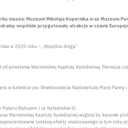
rku muzea: Muzeum Mikołaja Kopernika oraz Muzeum Pomn
dralny wspólnie przygotowały atrakcje w czasie Europejs
ictwa w 2020 roku – „Wspólna droga”
t od powstania Warmińskiej Kapituły Katedralnej. Pierwsza c
ęta w katedrze pw. Wniebowzięcia Najświętszej Maryi Panny i
Pałacu Biskupim ( ul. Katedralna 6)
ecia Warmińskiej Kapituły Katedralnej wygłosi ks. kanonik prof
zaprezentowane zostaną efekty realizowanego w tym roku pro