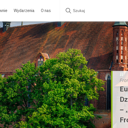
wnie
Wydarzenia
O nas
Fro
Eu
Dz
– 
Fr