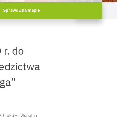
Sprawdź na mapie
r. do
iedzictwa
oga”
020 roku – „Wspólna