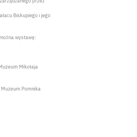
u zarządzanego przez
łacu Biskupiego i jego
 można wystawę:
 Muzeum Mikołaja
ów Muzeum Pomnika