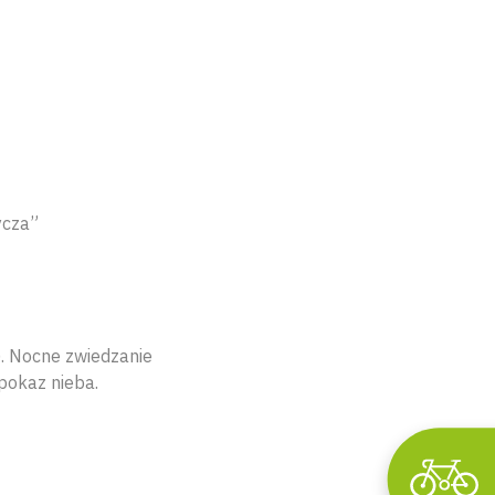
ycza”
). Nocne zwiedzanie
pokaz nieba.
Wyszukaj