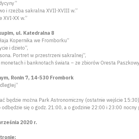
edycyny”
o i rzeźba sakralna XVII-XVIII w.”
e XVI-XX w.”
upim, ul. Katedralna 8
łaja Kopernika we Fromborku”
cie i dzieło”,
sona. Portret w przestrzeni sakralnej”,
a monetach i banknotach świata – ze zbiorów Oresta Paszkow
ym, Ronin 7, 14-530 Frombork
dległej”
ać będzie można Park Astronomiczny (ostatnie wejście 15:30
odbędzie się o godz. 21:00, a o godzinie 22:00 i 23:00 nocny 
rześnia 2020 r.
tronie: