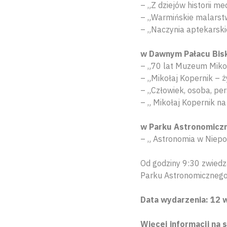
– „Z dziejów historii m
– „Warmińskie malarstw
– „Naczynia aptekarski
w Dawnym Pałacu Bisk
– „70 lat Muzeum Miko
– „Mikołaj Kopernik – ży
– „Człowiek, osoba, per
– „ Mikołaj Kopernik n
w Parku Astronomiczn
– „ Astronomia w Niepo
Od godziny 9:30 zwiedz
Parku Astronomicznego 
Data wydarzenia: 12 w
Więcej informacji na s