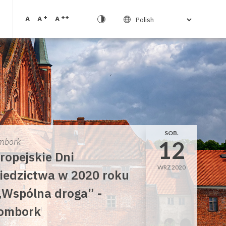
+
++
A
A
A
SOB.
12
mbork
ropejskie Dni
WRZ 2020
iedzictwa w 2020 roku
„Wspólna droga” -
ombork