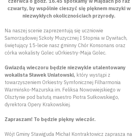
czerwca o godz. 16.45 spotkamy w Majdach po raz
czwarty, by wspólnie cieszyć się pięknem muzyki w
niezwykłych okolicznościach przyrody.
Na naszej scenie zaprezentują się uczniowie
Samorządowej Szkoły Muzycznej I Stopnia w Dywitach,
świętujący 15-lecie nasz gminny Chór Konsonans oraz
córka wokalisty Golec uOrkiestry-Maja Golec.
Gwiazdą wieczoru będzie niezwykle utalentowany
wokalista Sławek Uniatowski,
który wystąpi z
towarzyszeniem Orkiestry Symfonicznej Filharmonia
Warmińsko-Mazurska im. Feliksa Nowowiejskiego w
Olsztynie pod batutą maestro Piotra Sułkowskiego,
dyrektora Opery Krakowskiej.
Zapraszam! To będzie piękny wieczór.
Wójt Gminy Stawiguda Michał Kontraktowicz zaprasza na