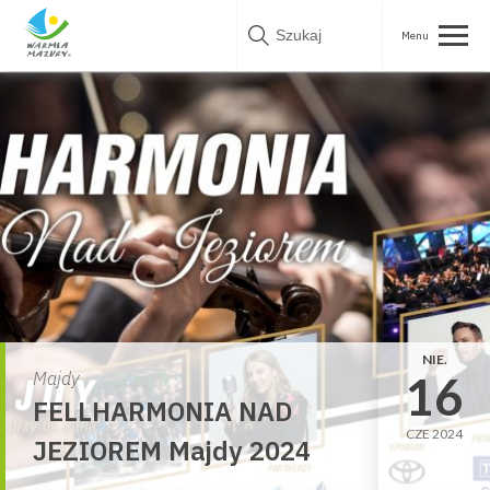
Skip
to
content
NIE.
16
Majdy
FELLHARMONIA NAD
CZE 2024
JEZIOREM Majdy 2024