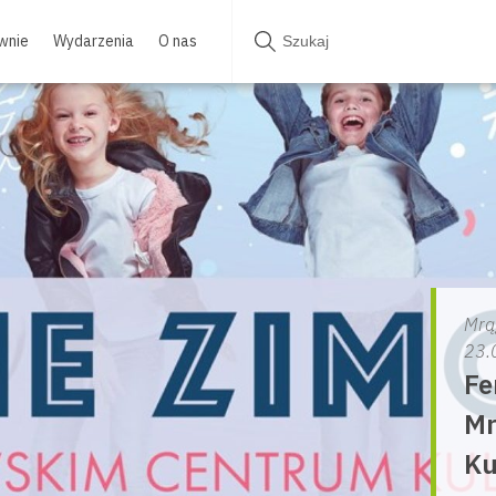
wnie
Wydarzenia
O nas
Mrą
23.
Fe
Mr
Ku