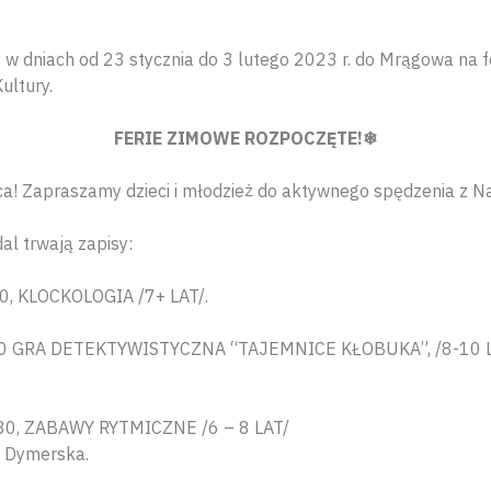
w dniach od 23 stycznia do 3 lutego 2023 r. do Mrągowa na 
ltury.
FERIE ZIMOWE ROZPOCZĘTE!❄
ca! Zapraszamy dzieci i młodzież do aktywnego spędzenia z N
al trwają zapisy:
00, KLOCKOLOGIA /7+ LAT/.
5:00 GRA DETEKTYWISTYCZNA “TAJEMNICE KŁOBUKA”, /8-10 
:30, ZABAWY RYTMICZNE /6 – 8 LAT/
 Dymerska.