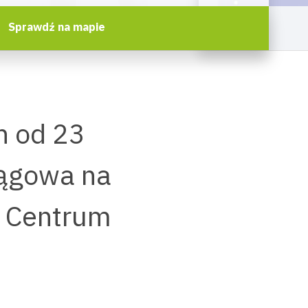
Sprawdź na mapie
h od 23
rągowa na
 Centrum