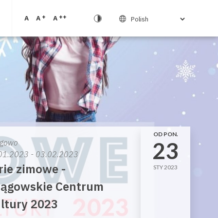
+
++
A
A
A
OD PON.
23
gowo
01.2023 - 03.02.2023
rie zimowe -
STY 2023
ągowskie Centrum
ltury 2023