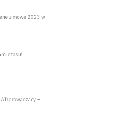
ferie zimowe 2023 w
ami czasu!
LAT/prowadzący –