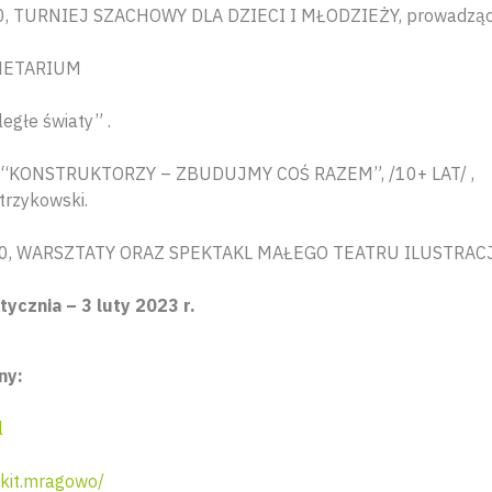
00, TURNIEJ SZACHOWY DLA DZIECI I MŁODZIEŻY, prowadzący
ANETARIUM
egłe światy” .
00 “KONSTRUKTORZY – ZBUDUJMY COŚ RAZEM”, /10+ LAT/ ,
trzykowski.
2:00, WARSZTATY ORAZ SPEKTAKL MAŁEGO TEATRU ILUSTRACJI,
ycznia – 3 luty 2023 r.
ny:
l
kit.mragowo/