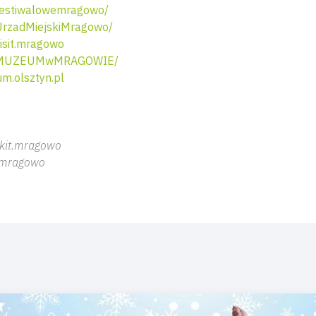
estiwalowemragowo/
rzadMiejskiMragowo/
isit.mragowo
m/MUZEUMwMRAGOWIE/
.olsztyn.pl
ckit.mragowo
t.mragowo