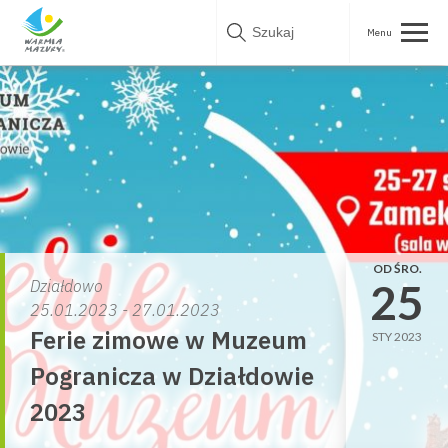
Skip
to
content
OD ŚRO.
25
Działdowo
25.01.2023 - 27.01.2023
Ferie zimowe w Muzeum
STY 2023
Pogranicza w Działdowie
2023