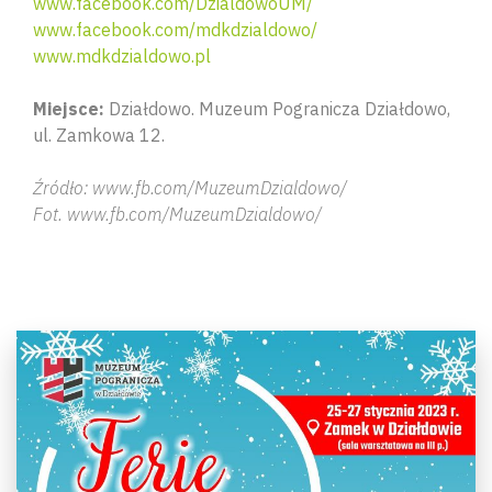
www.facebook.com/DzialdowoUM/
www.facebook.com/mdkdzialdowo/
www.mdkdzialdowo.pl
Miejsce:
Działdowo. Muzeum Pogranicza Działdowo,
ul. Zamkowa 12.
Źródło: www.fb.com/MuzeumDzialdowo/
Fot. www.fb.com/MuzeumDzialdowo/
Wyszu