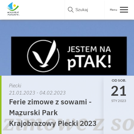
Skip
to
content
OD SOB.
21
Piecki
21.01.2023 - 04.02.2023
Ferie zimowe z sowami -
STY 2023
Mazurski Park
Krajobrazowy Piecki 2023