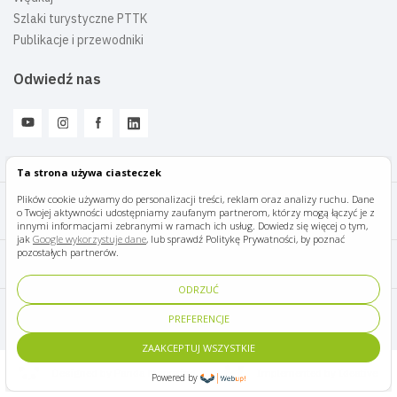
Szlaki turystyczne PTTK
Publikacje i przewodniki
Odwiedź nas
Ta strona używa ciasteczek
Plików cookie używamy do personalizacji treści, reklam oraz analizy ruchu. Dane
o Twojej aktywności udostępniamy zaufanym partnerom, którzy mogą łączyć je z
Mazury Travel © 2026
innymi informacjami zebranymi w ramach ich usług. Dowiedz się więcej o tym,
jak
Google wykorzystuje dane
, lub sprawdź Politykę Prywatności, by poznać
pozostałych partnerów.
Polityka prywatności
ODRZUĆ
Pomoc i kontakt
PREFERENCJE
ZAAKCEPTUJ WSZYSTKIE
Designed by Panda Marketing
Implemented by Ideative
Powered by