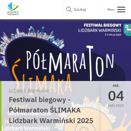
Skip
to
content
NIE.
04
Lidzbark Warmiński
Festiwal biegowy -
MAJ 2025
Półmaraton ŚLIMAKA
Lidzbark Warmiński 2025