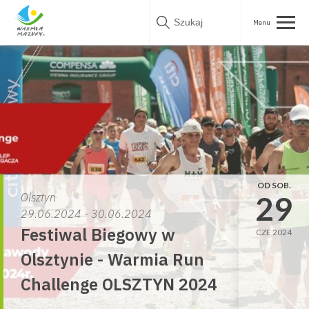
Skip
to
content
OD SOB.
29
Olsztyn
29.06.2024 - 30.06.2024
Festiwal Biegowy w
CZE 2024
Olsztynie - Warmia Run
Challenge OLSZTYN 2024