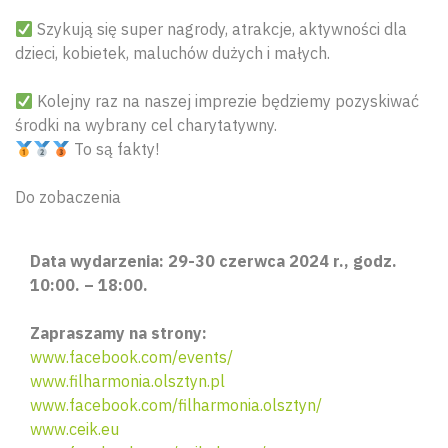
Szykują się super nagrody, atrakcje, aktywności dla
dzieci, kobietek, maluchów dużych i małych.
Kolejny raz na naszej imprezie będziemy pozyskiwać
środki na wybrany cel charytatywny.
To są fakty!
Do zobaczenia
Data wydarzenia: 29-30 czerwca 2024 r., godz.
10:00. – 18:00.
Zapraszamy na strony:
www.facebook.com/events/
www.filharmonia.olsztyn.pl
www.facebook.com/filharmonia.olsztyn/
Wyszu
www.ceik.eu