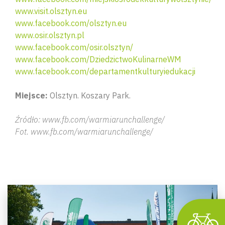
www.visit.olsztyn.eu
www.facebook.com/olsztyn.eu
www.osir.olsztyn.pl
www.facebook.com/osir.olsztyn/
www.facebook.com/DziedzictwoKulinarneWM
www.facebook.com/departamentkulturyiedukacji
Miejsce:
Olsztyn. Koszary Park.
Źródło: www.fb.com/warmiarunchallenge/
Wyszu
Fot. www.fb.com/warmiarunchallenge/