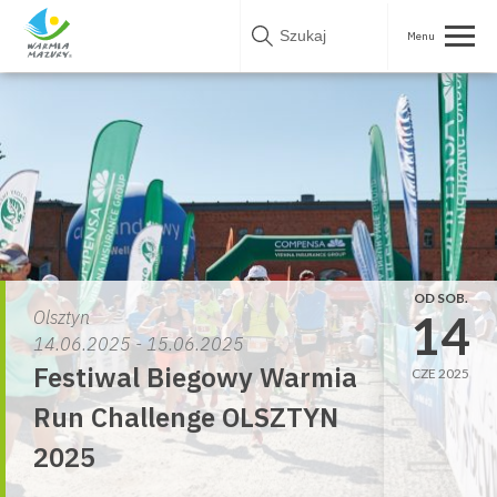
Skip
to
content
OD SOB.
14
Olsztyn
14.06.2025 - 15.06.2025
Festiwal Biegowy Warmia
CZE 2025
Run Challenge OLSZTYN
2025