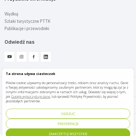
Wędkuj
Szlaki turystyczne PTTK
Publikacje i przewodniki
Odwiedź nas
Ta strona używa ciasteczek
Plików cookie używamy do personalizacji treści, reklam oraz analizy ruchu. Dane
o Twojej aktywności udostępniamy zaufanym partnerom, którzy mogą łączyć je z
Mazury Travel © 2026
innymi informacjami zebranymi w ramach ich usług. Dowiedz się więcej o tym,
jak
Google wykorzystuje dane
, lub sprawdź Politykę Prywatności, by poznać
pozostałych partnerów.
Polityka prywatności
ODRZUĆ
Pomoc i kontakt
PREFERENCJE
ZAAKCEPTUJ WSZYSTKIE