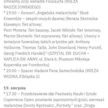
omówimy przy wahadle Foucaulta (WIEŻA
RADZIEJOWSKIEGO)
* 19.00 – Koncert „Angielska melancholia” Skuti
Ensemble – zespół muzyki dawnej (Renata Skotnicka:
klawesyn, flet altowy;
Piotr Moneta: flet basowy, Jacek Wiliński: flet tenorowy,
Marcin Skotnicki: flet sopranowy, flet altowy). Utwory o
tematyce funeralnej takich artystów jak: Anthony
Holborne, Thomas Tallis, John Downland, Henry Purcell,
Georg Friedrich Händel)”-(SZPITAL ŚW. DUCHA –
KAPLICA ŚW. ANNY, ul. Stara 6, Muzeum Mikołaja
Kopernika we Fromborku)
* 20.00 – Spacer śladami Pana Samochodzika (WIEŻA
WODNA, Elbląska 2)
19. sierpnia
* 17.30 – Przedstawienie idei Festiwalu Nauki i Sztuki
Copernicus Open, powitanie zaproszonych gości, wernisaż
malarstwa Doroty Kęstowicz „Portrety” oraz „Droga