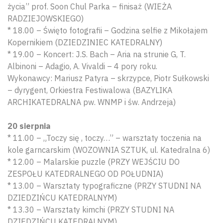
życia” prof. Soon Chul Parka – finisaż (WIEŻA
RADZIEJOWSKIEGO)
* 18.00 – Święto fotografii – Godzina selfie z Mikołajem
Kopernikiem (DZIEDZINIEC KATEDRALNY)
* 19.00 – Koncert: J.S. Bach – Aria na strunie G, T.
Albinoni – Adagio, A. Vivaldi – 4 pory roku.
Wykonawcy: Mariusz Patyra – skrzypce, Piotr Sułkowski
– dyrygent, Orkiestra Festiwalowa (BAZYLIKA
ARCHIKATEDRALNA pw. WNMP i św. Andrzeja)
20 sierpnia
* 11.00 – „Toczy się , toczy…” – warsztaty toczenia na
kole garncarskim (WOZOWNIA SZTUK, ul. Katedralna 6)
* 12.00 – Malarskie puzzle (PRZY WEJŚCIU DO
ZESPOŁU KATEDRALNEGO OD POŁUDNIA)
* 13.00 – Warsztaty typograficzne (PRZY STUDNI NA
DZIEDZIŃCU KATEDRALNYM)
* 13.30 – Warsztaty kimchi (PRZY STUDNI NA
DZIEDZIŃCU KATEDRALNYM)