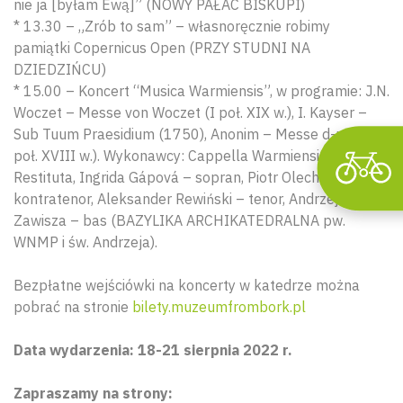
nie ja [byłam Ewą]” (NOWY PAŁAC BISKUPI)
* 13.30 – „Zrób to sam” – własnoręcznie robimy
pamiątki Copernicus Open (PRZY STUDNI NA
DZIEDZIŃCU)
* 15.00 – Koncert “Musica Warmiensis”, w programie: J.N.
Woczet – Messe von Woczet (I poł. XIX w.), I. Kayser –
Sub Tuum Praesidium (1750), Anonim – Messe d-moll (II
poł. XVIII w.). Wykonawcy: Cappella Warmiensis
Restituta, Ingrida Gápová – sopran, Piotr Olech –
kontratenor, Aleksander Rewiński – tenor, Andrzej
Zawisza – bas (BAZYLIKA ARCHIKATEDRALNA pw.
WNMP i św. Andrzeja).
Bezpłatne wejściówki na koncerty w katedrze można
pobrać na stronie
bilety.muzeumfrombork.pl
Data wydarzenia: 18-21 sierpnia 2022 r.
Zapraszamy na strony: