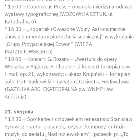
* 15.00 – Copernicus Press – otwarcie międzynarodowej
wystawy typograficznej (WOZOWNIA SZTUK, ul.
Katedralna 6)
* 16.30 – „Kopernik i Gwiezdne Wojny. Astronomiczne
show z elementami pirotechniki scenicznej” w wykonaniu
„Grupy Przyjacielskiej Dzwon” (WIEŻA
RADZIEJOWSKIEGO)
* 18.00 – Koncert: G. Rossini – Uwertura do opery
Włoszka w Algierze, F. Chopin – II koncert fortepianowy
f-moll op. 21, wykonawcy: Łukasz Krupiński – fortepian
solo, Piotr Sułkowski – dyrygent, Orkiestra Festiwalowa
(BAZYLIKA ARCHIKATEDRALNA pw. WNMP i św.
Andrzeja)
21. sierpnia
* 12.30 – Spotkanie z człowiekiem renesansu: Stanisław
Wyszu
Syrewicz – autor piosenek, reżyser, kompozytor (m.in.
muzyki do serialu „Nad rozlewiskiem” i piosenki pt. „To