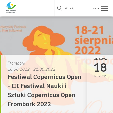
Skip
to
content
OD CZW.
18
Frombork
18.08.2022 - 21.08.2022
Festiwal Copernicus Open
SIE 2022
- III Festiwal Nauki i
Sztuki Copernicus Open
Frombork 2022