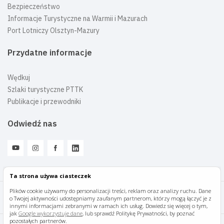
Bezpieczeństwo
Informacje Turystyczne na Warmii i Mazurach
Port Lotniczy Olsztyn-Mazury
Przydatne informacje
Wędkuj
Szlaki turystyczne PTTK
Publikacje i przewodniki
Odwiedź nas
Ta strona używa ciasteczek
Plików cookie używamy do personalizacji treści, reklam oraz analizy ruchu. Dane
o Twojej aktywności udostępniamy zaufanym partnerom, którzy mogą łączyć je z
Mazury Travel © 2026
innymi informacjami zebranymi w ramach ich usług. Dowiedz się więcej o tym,
jak
Google wykorzystuje dane
, lub sprawdź Politykę Prywatności, by poznać
pozostałych partnerów.