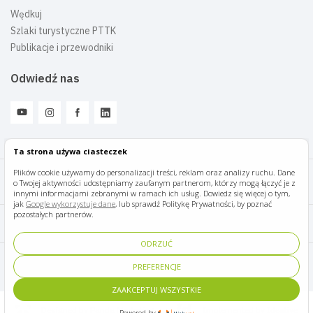
Wędkuj
Szlaki turystyczne PTTK
Publikacje i przewodniki
Odwiedź nas
Ta strona używa ciasteczek
Plików cookie używamy do personalizacji treści, reklam oraz analizy ruchu. Dane
o Twojej aktywności udostępniamy zaufanym partnerom, którzy mogą łączyć je z
Mazury Travel © 2026
innymi informacjami zebranymi w ramach ich usług. Dowiedz się więcej o tym,
jak
Google wykorzystuje dane
, lub sprawdź Politykę Prywatności, by poznać
pozostałych partnerów.
Polityka prywatności
ODRZUĆ
Pomoc i kontakt
PREFERENCJE
ZAAKCEPTUJ WSZYSTKIE
Designed by Panda Marketing
Implemented by Ideative
Powered by