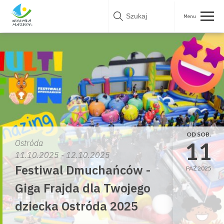
Skip
to
content
OD SOB.
11
Ostróda
11.10.2025 - 12.10.2025
Festiwal Dmuchańców -
PAŹ 2025
Giga Frajda dla Twojego
dziecka Ostróda 2025