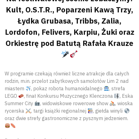
Kult, O.S.T.R., Poparzeni Kawą Trzy,
Łydka Grubasa, Tribbs, Zalia,
Lordofon, Felivers, Karpiu, Żuki oraz
Orkiestrę pod Batutą Rafała Krauze
W programie czekają również liczne atrakcje dla całych
rodzin, m.in. przelot zabytkowych samolotów Lim 2 nad
miastem
, pokaz robota humanoidalnego
, strefa
LEGO
, finał Konkursu Muzycznego Klenczona
, Eska
Summer City
, widowiskowe rowerowe show
, wioska
rycerska
, targi książki regionalnej
, giełda winyli
oraz dwie strefy gastronomiczne z pysznym jedzeniem.