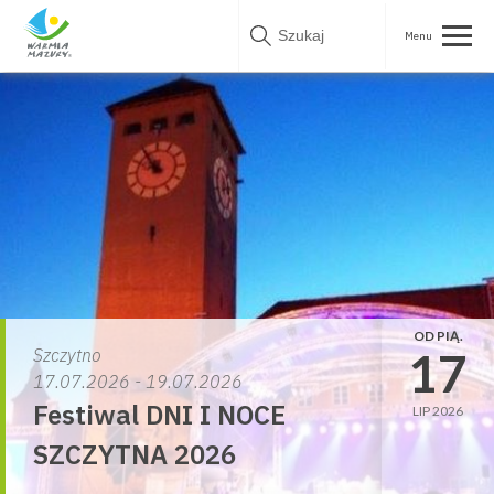
Skip
to
content
OD PIĄ.
17
Szczytno
17.07.2026 - 19.07.2026
Festiwal DNI I NOCE
LIP 2026
SZCZYTNA 2026