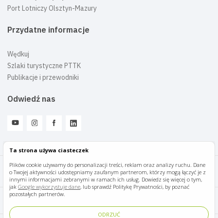
Port Lotniczy Olsztyn-Mazury
Przydatne informacje
Wędkuj
Szlaki turystyczne PTTK
Publikacje i przewodniki
Odwiedź nas
Ta strona używa ciasteczek
Plików cookie używamy do personalizacji treści, reklam oraz analizy ruchu. Dane
o Twojej aktywności udostępniamy zaufanym partnerom, którzy mogą łączyć je z
Mazury Travel © 2026
innymi informacjami zebranymi w ramach ich usług. Dowiedz się więcej o tym,
jak
Google wykorzystuje dane
, lub sprawdź Politykę Prywatności, by poznać
pozostałych partnerów.
Polityka prywatności
ODRZUĆ