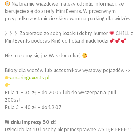
Na bramie wjazdowej należy udzielić informacji, że
kierujecie się do strefy MintEvents. W przeciwnym
przypadku zostaniecie skierowani na parking dla widzów.
》》》Zabierzcie ze sobą leżaki i dobry humor
CHILL z
MintEvents podczas King od Poland nadchodzi
Nie możemy się już Was doczekać
Bilety dla widzów lub uczestników wystawy pojazdów ->
amazingevents.pl
Pula 1 – 35 zł – do 20.06 lub do wyczerpania puli
200szt.
Pula 2 – 40 zł – do 12.07
Wyszu
W dniu imprezy 50 zł!
Dzieci do lat 10 i osoby niepełnosprawne WSTĘP FREE !!