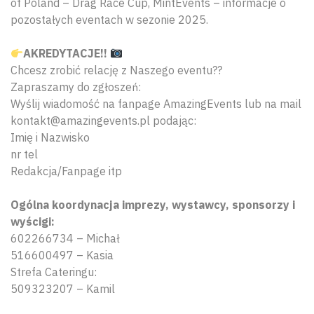
of Poland – Drag Race Cup, MintEvents – informacje o
pozostałych eventach w sezonie 2025.
AKREDYTACJE!!
Chcesz zrobić relację z Naszego eventu??
Zapraszamy do zgłoszeń:
Wyślij wiadomość na fanpage AmazingEvents lub na mail
kontakt@amazingevents.pl podając:
Imię i Nazwisko
nr tel
Redakcja/Fanpage itp
Ogólna koordynacja imprezy, wystawcy, sponsorzy i
wyścigi:
602266734 – Michał
516600497 – Kasia
Strefa Cateringu:
509323207 – Kamil