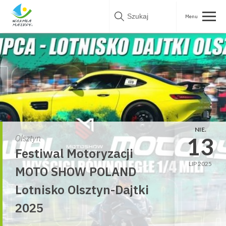
Skip
to
content
NIE.
13
Olsztyn
Festiwal Motoryzacji
LIP 2025
MOTO SHOW POLAND
Lotnisko Olsztyn-Dajtki
2025