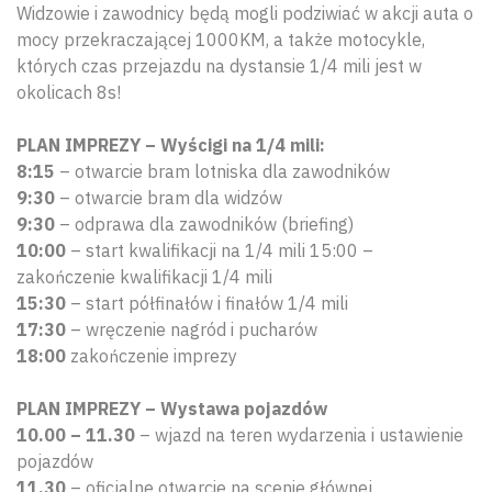
Widzowie i zawodnicy będą mogli podziwiać w akcji auta o
mocy przekraczającej 1000KM, a także motocykle,
których czas przejazdu na dystansie 1/4 mili jest w
okolicach 8s!
PLAN IMPREZY – Wyścigi na 1/4 mili:
8:15
– otwarcie bram lotniska dla zawodników
9:30
– otwarcie bram dla widzów
9:30
– odprawa dla zawodników (briefing)
10:00
– start kwalifikacji na 1/4 mili 15:00 –
zakończenie kwalifikacji 1/4 mili
15:30
– start półfinałów i finałów 1/4 mili
17:30
– wręczenie nagród i pucharów
18:00
zakończenie imprezy
PLAN IMPREZY – Wystawa pojazdów
10.00 – 11.30
– wjazd na teren wydarzenia i ustawienie
pojazdów
11.30
– oficjalne otwarcie na scenie głównej