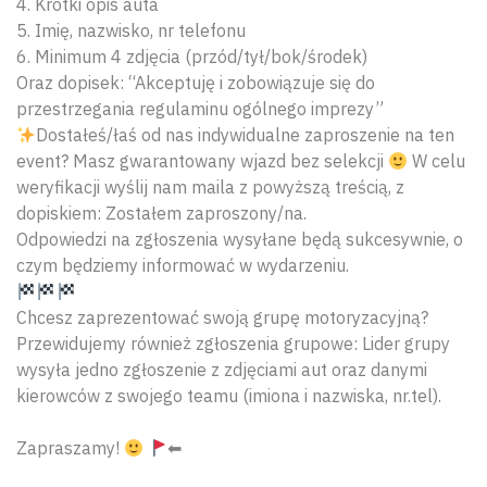
4. Krótki opis auta
5. Imię, nazwisko, nr telefonu
6. Minimum 4 zdjęcia (przód/tył/bok/środek)
Oraz dopisek: “Akceptuję i zobowiązuje się do
przestrzegania regulaminu ogólnego imprezy”
Dostałeś/łaś od nas indywidualne zaproszenie na ten
event? Masz gwarantowany wjazd bez selekcji
W celu
weryfikacji wyślij nam maila z powyższą treścią, z
dopiskiem: Zostałem zaproszony/na.
Odpowiedzi na zgłoszenia wysyłane będą sukcesywnie, o
czym będziemy informować w wydarzeniu.
Chcesz zaprezentować swoją grupę motoryzacyjną?
Przewidujemy również zgłoszenia grupowe: Lider grupy
wysyła jedno zgłoszenie z zdjęciami aut oraz danymi
kierowców z swojego teamu (imiona i nazwiska, nr.tel).
Zapraszamy!
⬅