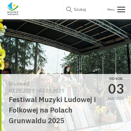
Skip
to
content
OD SOB.
03
Grunwald
03.05.2025 - 04.05.2025
Festiwal Muzyki Ludowej i
MAJ 2025
Folkowej na Polach
Grunwaldu 2025