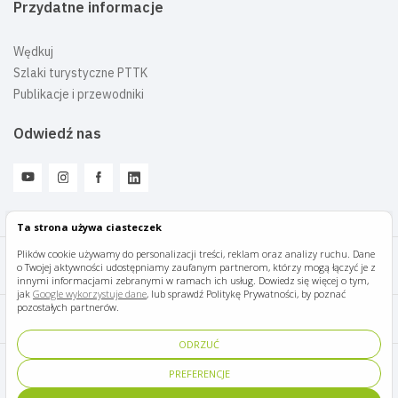
Przydatne informacje
Wędkuj
Szlaki turystyczne PTTK
Publikacje i przewodniki
Odwiedź nas
Ta strona używa ciasteczek
Plików cookie używamy do personalizacji treści, reklam oraz analizy ruchu. Dane
o Twojej aktywności udostępniamy zaufanym partnerom, którzy mogą łączyć je z
Mazury Travel © 2026
innymi informacjami zebranymi w ramach ich usług. Dowiedz się więcej o tym,
jak
Google wykorzystuje dane
, lub sprawdź Politykę Prywatności, by poznać
pozostałych partnerów.
Polityka prywatności
ODRZUĆ
Pomoc i kontakt
PREFERENCJE