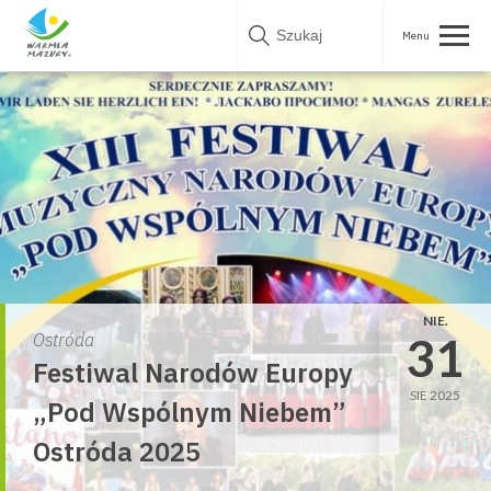
Skip
to
content
NIE.
31
Ostróda
Festiwal Narodów Europy
SIE 2025
„Pod Wspólnym Niebem”
Ostróda 2025