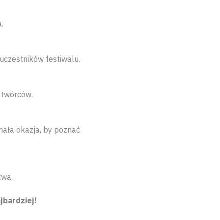
.
uczestników festiwalu.
 twórców.
nała okazja, by poznać
twa.
jbardziej!