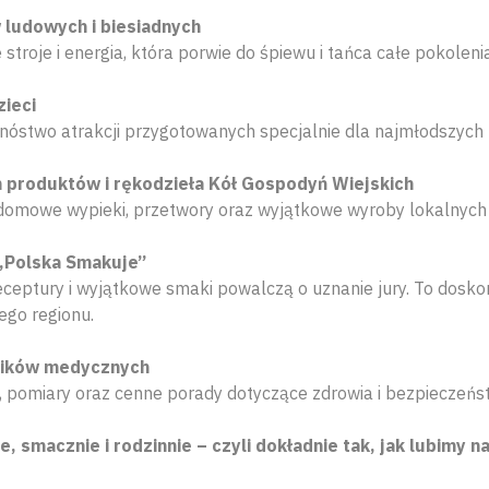
ludowych i biesiadnych
stroje i energia, która porwie do śpiewu i tańca całe pokolenia
zieci
mnóstwo atrakcji przygotowanych specjalnie dla najmłodszych 
 produktów i rękodzieła Kół Gospodyń Wiejskich
 domowe wypieki, przetwory oraz wyjątkowe wyroby lokalnych
„Polska Smakuje”
eceptury i wyjątkowe smaki powalczą o uznanie jury. To dosko
ego regionu.
ników medycznych
, pomiary oraz cenne porady dotyczące zdrowia i bezpieczeńs
 smacznie i rodzinnie – czyli dokładnie tak, jak lubimy na