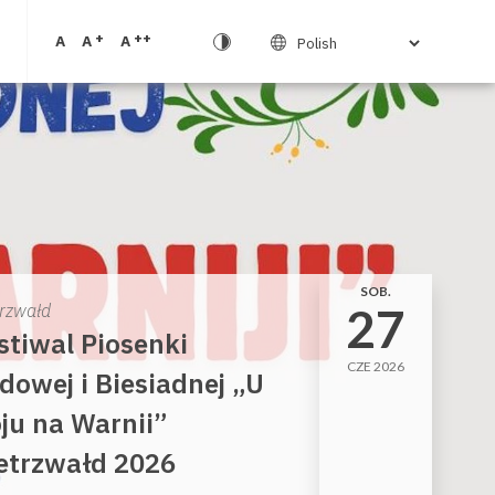
+
++
A
A
A
SOB.
27
trzwałd
stiwal Piosenki
CZE 2026
dowej i Biesiadnej „U
ju na Warnii”
etrzwałd 2026