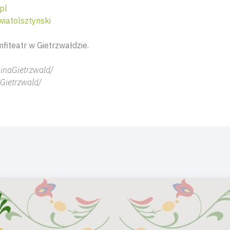
pl
iatolsztynski
fiteatr w Gietrzwałdzie.
inaGietrzwald/
Gietrzwald/