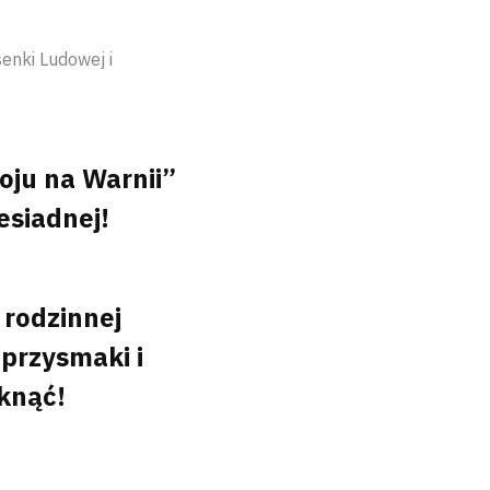
enki Ludowej i
oju na Warnii”
esiadnej!
 rodzinnej
 przysmaki i
knąć!