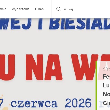
wnie
Wydarzenia
O nas
Gie
Fe
Lu
No
Gi