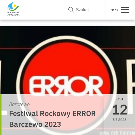
Skip
to
content
SOB.
12
Barczewo
Festiwal Rockowy ERROR
SIE 2023
Barczewo 2023