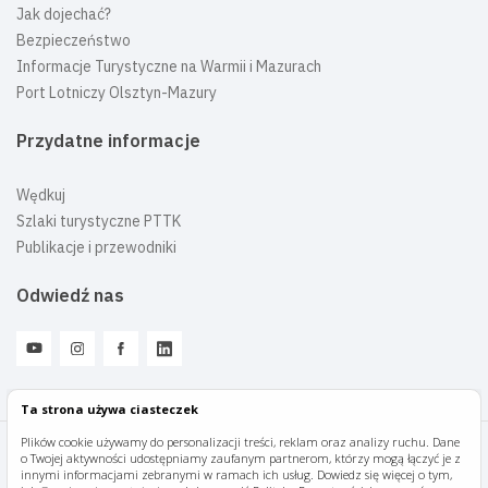
Jak dojechać?
Bezpieczeństwo
Informacje Turystyczne na Warmii i Mazurach
Port Lotniczy Olsztyn-Mazury
Przydatne informacje
Wędkuj
Szlaki turystyczne PTTK
Publikacje i przewodniki
Odwiedź nas
Ta strona używa ciasteczek
Plików cookie używamy do personalizacji treści, reklam oraz analizy ruchu. Dane
o Twojej aktywności udostępniamy zaufanym partnerom, którzy mogą łączyć je z
Mazury Travel © 2026
innymi informacjami zebranymi w ramach ich usług. Dowiedz się więcej o tym,