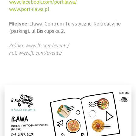
www.facebook.com/portilawa/
www.port-ilawa.pl
Miejsce:
Iława. Centrum Turystyczno-Rekreacyjne
(parking), ul Biskupska 2.
Źródło: www.fb.com/events/
Fot. www.fb.com/events/
Wyszu