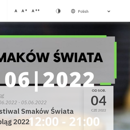
+
++
A
A
A
OD SOB.
04
ąg
06.2022 - 05.06.2022
stiwal Smaków Świata
CZE 2022
bląg 2022