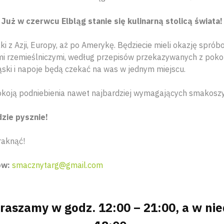
Już w czerwcu Elbląg stanie się kulinarną stolicą świata!
ki z Azji, Europy, aż po Amerykę. Będziecie mieli okazję spr
 rzemieślniczymi, według przepisów przekazywanych z pokol
ąski i napoje będą czekać na was w jednym miejscu.
okoją podniebienia nawet najbardziej wymagających smakoszy
zie pysznie!
raknąć!
ów:
smacznytarg@gmail.com
aszamy w godz. 12:00 – 21:00, a w nie