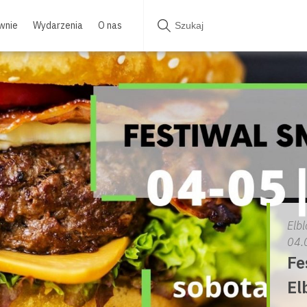
wnie
Wydarzenia
O nas
Elbl
04.
Fe
El