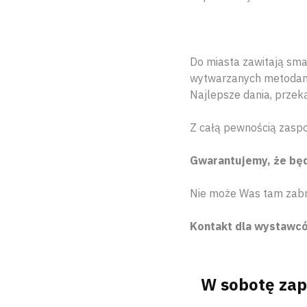
Do miasta zawitają sma
wytwarzanych metodami
Najlepsze dania, przek
Z całą pewnością zasp
Gwarantujemy, że będ
Nie może Was tam zab
Kontakt dla wystawc
W sobotę zapr