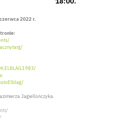
18:00.
 czerwca 2022 r.
stronie:
nts/
acznytarg/
K.ELBLAG.1983/
eu
stoElblag/
Kazimierza Jagiellończyka.
nts/
/