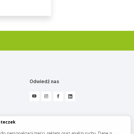
Odwiedź nas
steczek
o personalizacji treści, reklam oraz analizy ruchu. Dane o