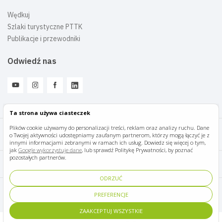
Wędkuj
Szlaki turystyczne PTTK
Publikacje i przewodniki
Odwiedź nas
Ta strona używa ciasteczek
Plików cookie używamy do personalizacji treści, reklam oraz analizy ruchu. Dane
o Twojej aktywności udostępniamy zaufanym partnerom, którzy mogą łączyć je z
Mazury Travel © 2026
innymi informacjami zebranymi w ramach ich usług. Dowiedz się więcej o tym,
jak
Google wykorzystuje dane
, lub sprawdź Politykę Prywatności, by poznać
pozostałych partnerów.
Polityka prywatności
ODRZUĆ
Pomoc i kontakt
PREFERENCJE
ZAAKCEPTUJ WSZYSTKIE