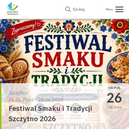
Skip
to
content
OD PIĄ.
26
Szczytno
26.06.2026 - 28.06.2026
Festiwal Smaku i Tradycji
CZE 2026
Szczytno 2026