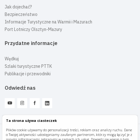
Jak dojechać?
Bezpieczeństwo
Informacje Turystyczne na Warmii i Mazurach
Port Lotniczy Olsztyn-Mazury
Przydatne informacje
Wędkuj
Szlaki turystyczne PTTK
Publikacje i przewodniki
Odwiedź nas
Ta strona używa ciasteczek
Plików cookie używamy do personalizacji treści, reklam oraz analizy ruchu. Dane
o Twojej aktywności udostępniamy zaufanym partnerom, którzy mogą łączyć je z
Mazury Travel © 2026
innymi informacjami zebranymi w ramach ich usług. Dowiedz się więcej o tym,