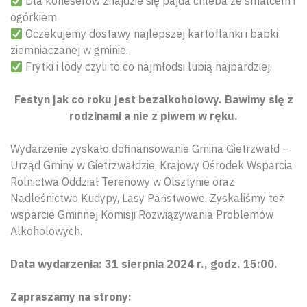
Dla koneserów znajdzie się pajda chleba ze smalcem i
ogórkiem
Oczekujemy dostawy najlepszej kartoflanki i babki
ziemniaczanej w gminie.
Frytki i lody czyli to co najmłodsi lubią najbardziej.
Festyn jak co roku jest bezalkoholowy. Bawimy się z
rodzinami a nie z piwem w ręku.
Wydarzenie zyskało dofinansowanie Gmina Gietrzwałd –
Urząd Gminy w Gietrzwałdzie, Krajowy Ośrodek Wsparcia
Rolnictwa Oddział Terenowy w Olsztynie oraz
Nadleśnictwo Kudypy, Lasy Państwowe. Zyskaliśmy też
wsparcie Gminnej Komisji Rozwiązywania Problemów
Alkoholowych.
Data wydarzenia: 31 sierpnia 2024 r., godz. 15:00.
Zapraszamy na strony: