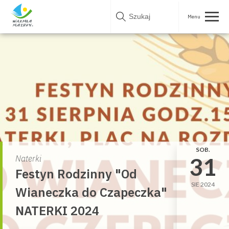
Skip
to
content
SOB.
31
Naterki
Festyn Rodzinny "Od
SIE 2024
Wianeczka do Czapeczka"
NATERKI 2024