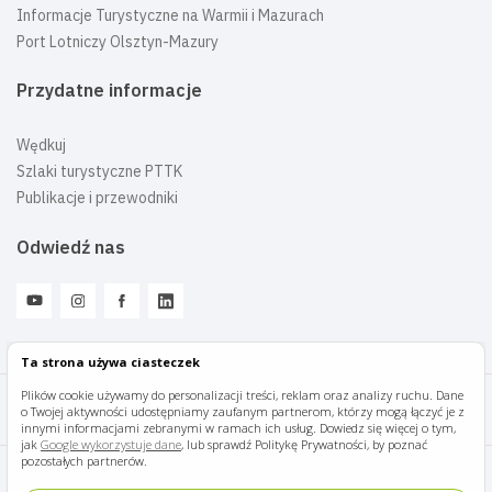
Informacje Turystyczne na Warmii i Mazurach
Port Lotniczy Olsztyn-Mazury
Przydatne informacje
Wędkuj
Szlaki turystyczne PTTK
Publikacje i przewodniki
Odwiedź nas
Ta strona używa ciasteczek
Plików cookie używamy do personalizacji treści, reklam oraz analizy ruchu. Dane
o Twojej aktywności udostępniamy zaufanym partnerom, którzy mogą łączyć je z
Mazury Travel © 2026
innymi informacjami zebranymi w ramach ich usług. Dowiedz się więcej o tym,
jak
Google wykorzystuje dane
, lub sprawdź Politykę Prywatności, by poznać
pozostałych partnerów.
Polityka prywatności