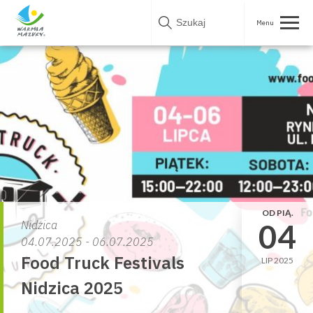
Skip
to
content
OD PIĄ.
04
Nidzica
04.07.2025 - 06.07.2025
Food Truck Festivals
LIP 2025
Nidzica 2025